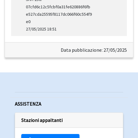
07cfd6c12c5fcbf0a31fe620886f6fb
e527cda25595f8117dc066f60c554f9
e0
27/05/2025 18:51
Data pubblicazione: 27/05/2025
ASSISTENZA
Stazioni appaltanti