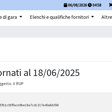
06/08/2026
04
:
58
 di gara
Elenchi e qualifiche fornitori
Altre
ornati al 18/06/2025
oggetto. Il RUP
45fb1c05fface9be18a7cdc317e40abbf88