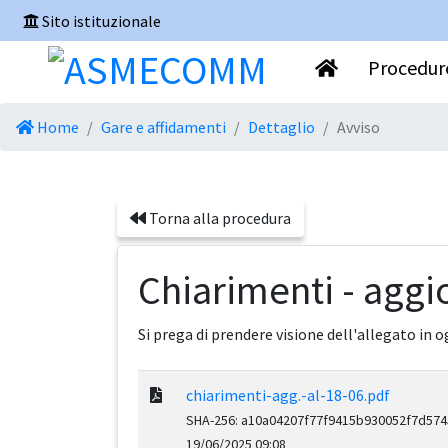
Sito istituzionale
Procedure
Home
Gare e affidamenti
Dettaglio
Avviso
Torna alla procedura
Chiarimenti - aggi
Si prega di prendere visione dell'allegato in 
chiarimenti-agg.-al-18-06.pdf
SHA-256: a10a04207f77f9415b930052f7d57
19/06/2025 09:08