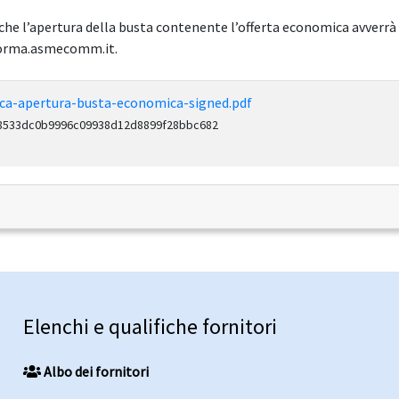
 che l’apertura della busta contenente l’offerta economica avverrà 
aforma.asmecomm.it.
ca-apertura-busta-economica-signed.pdf
48533dc0b9996c09938d12d8899f28bbc682
Elenchi e qualifiche fornitori
Albo dei fornitori