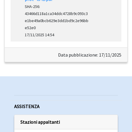
SHA-256:
43466d118a1ca34ddc4728b9c093c3
e1be49a0bcb629e3dd1bd9c2e96bb
e52e0
17/11/2025 14:54
Data pubblicazione: 17/11/2025
ASSISTENZA
Stazioni appaltanti