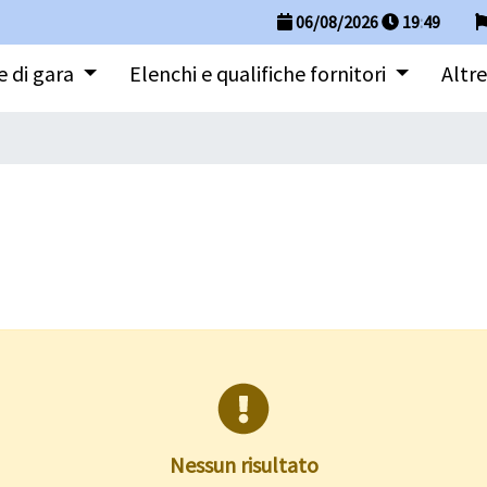
06/08/2026
19
:
49
 di gara
Elenchi e qualifiche fornitori
Altre
Nessun risultato