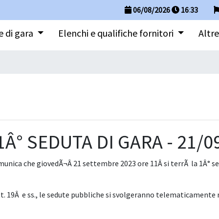
06/08/2026
16
:
33
 di gara
Elenchi e qualifiche fornitori
Altre
° SEDUTA DI GARA - 21/09
unica che giovedÃ¬Â 21 settembre 2023 ore 11Â si terrÃ la 1Â° sed
tt. 19Â e ss., le sedute pubbliche si svolgeranno telematicamente me