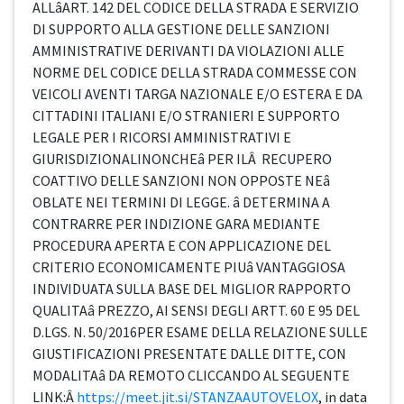
ALLâART. 142 DEL CODICE DELLA STRADA E SERVIZIO
DI SUPPORTO ALLA GESTIONE DELLE SANZIONI
AMMINISTRATIVE DERIVANTI DA VIOLAZIONI ALLE
NORME DEL CODICE DELLA STRADA COMMESSE CON
VEICOLI AVENTI TARGA NAZIONALE E/O ESTERA E DA
CITTADINI ITALIANI E/O STRANIERI E SUPPORTO
LEGALE PER I RICORSI AMMINISTRATIVI E
GIURISDIZIONALINONCHEâ PER ILÂ RECUPERO
COATTIVO DELLE SANZIONI NON OPPOSTE NEâ
OBLATE NEI TERMINI DI LEGGE. â DETERMINA A
CONTRARRE PER INDIZIONE GARA MEDIANTE
PROCEDURA APERTA E CON APPLICAZIONE DEL
CRITERIO ECONOMICAMENTE PIUâ VANTAGGIOSA
INDIVIDUATA SULLA BASE DEL MIGLIOR RAPPORTO
QUALITAâ PREZZO, AI SENSI DEGLI ARTT. 60 E 95 DEL
D.LGS. N. 50/2016PER ESAME DELLA RELAZIONE SULLE
GIUSTIFICAZIONI PRESENTATE DALLE DITTE, CON
MODALITAâ DA REMOTO CLICCANDO AL SEGUENTE
LINK:Â
https://meet.jit.si/STANZAAUTOVELOX
, in data