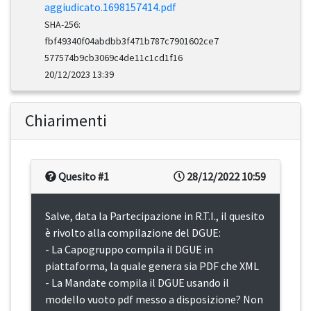
aggiudicato.1698157414.pdf
SHA-256:
fbf49340f04abdbb3f471b787c7901602ce7
577574b9cb3069c4de11c1cd1f16
20/12/2023 13:39
Chiarimenti
Quesito #1
28/12/2022 10:59
Salve, data la Partecipazione in R.T.I., il quesito
è rivolto alla compilazione del DGUE:
- La Capogruppo compila il DGUE in
piattaforma, la quale genera sia PDF che XML
- La Mandate compila il DGUE usando il
modello vuoto pdf messo a disposizione? Non