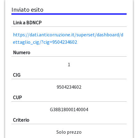
Inviato esito
Link a BDNCP
https://dati.anticorruzione.it/superset/dashboard/d
ettaglio_cig/?cig=9504234602
Numero
1
CIG
9504234602
CUP
G38B18000140004
Criterio
Solo prezzo