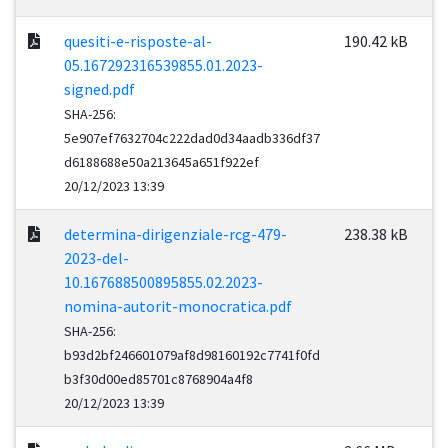
quesiti-e-risposte-al-
190.42 kB
05.167292316539855.01.2023-
signed.pdf
SHA-256:
5e907ef7632704c222dad0d34aadb336df37
d6188688e50a213645a651f922ef
20/12/2023 13:39
determina-dirigenziale-rcg-479-
238.38 kB
2023-del-
10.167688500895855.02.2023-
nomina-autorit-monocratica.pdf
SHA-256:
b93d2bf246601079af8d98160192c7741f0fd
b3f30d00ed85701c8768904a4f8
20/12/2023 13:39