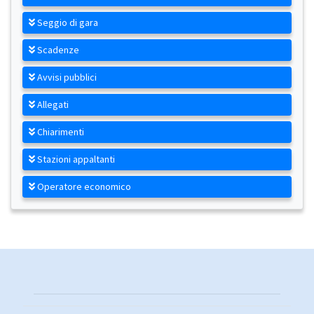
Seggio di gara
Scadenze
Avvisi pubblici
Allegati
Chiarimenti
Stazioni appaltanti
Operatore economico