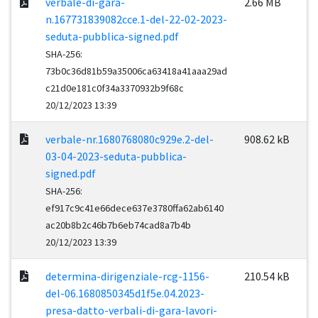
verbale-di-gara-
2.66 MB
n.167731839082cce.1-del-22-02-2023-
seduta-pubblica-signed.pdf
SHA-256:
73b0c36d81b59a35006ca63418a41aaa29ad
c21d0e181c0f34a3370932b9f68c
20/12/2023 13:39
verbale-nr.1680768080c929e.2-del-
908.62 kB
03-04-2023-seduta-pubblica-
signed.pdf
SHA-256:
ef917c9c41e66dece637e3780ffa62ab6140
ac20b8b2c46b7b6eb74cad8a7b4b
20/12/2023 13:39
determina-dirigenziale-rcg-1156-
210.54 kB
del-06.1680850345d1f5e.04.2023-
presa-datto-verbali-di-gara-lavori-