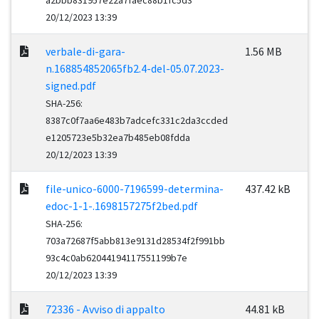
a2bbb831957e22a7faec88b1fc5d3
20/12/2023 13:39
verbale-di-gara-
1.56 MB
n.168854852065fb2.4-del-05.07.2023-
signed.pdf
SHA-256:
8387c0f7aa6e483b7adcefc331c2da3ccded
e1205723e5b32ea7b485eb08fdda
20/12/2023 13:39
file-unico-6000-7196599-determina-
437.42 kB
edoc-1-1-.1698157275f2bed.pdf
SHA-256:
703a72687f5abb813e9131d28534f2f991bb
93c4c0ab62044194117551199b7e
20/12/2023 13:39
72336 - Avviso di appalto
44.81 kB