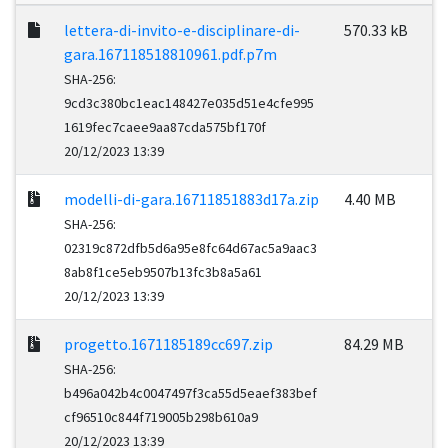
lettera-di-invito-e-disciplinare-di-
570.33 kB
gara.167118518810961.pdf.p7m
SHA-256:
9cd3c380bc1eac148427e035d51e4cfe995
1619fec7caee9aa87cda575bf170f
20/12/2023 13:39
modelli-di-gara.16711851883d17a.zip
4.40 MB
SHA-256:
02319c872dfb5d6a95e8fc64d67ac5a9aac3
8ab8f1ce5eb9507b13fc3b8a5a61
20/12/2023 13:39
progetto.1671185189cc697.zip
84.29 MB
SHA-256:
b496a042b4c0047497f3ca55d5eaef383bef
cf96510c844f719005b298b610a9
20/12/2023 13:39