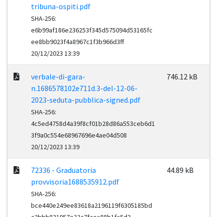
tribuna-ospiti.pdf
SHA-256:
e6b99af186e236253f345d575094d53165fc
ee8bb9023f4a8967c1f3b966d3ff
20/12/2023 13:39
verbale-di-gara-
746.12 kB
n.1686578102e711d.3-del-12-06-
2023-seduta-pubblica-signed.pdf
SHA-256:
4c5ed4758d4a39f8cf01b28d86a553ceb6d1
3f9a0c554e68967696e4ae04d508
20/12/2023 13:39
72336 - Graduatoria
44.89 kB
provvisoria1688535912.pdf
SHA-256:
bce440e249ee83618a2196119f6305185bd