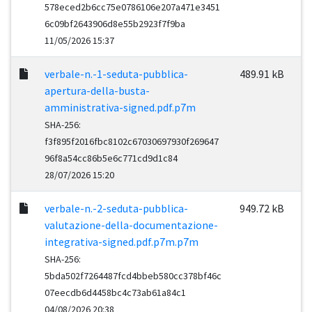
578eced2b6cc75e0786106e207a471e3451
6c09bf2643906d8e55b2923f7f9ba
11/05/2026 15:37
verbale-n.-1-seduta-pubblica-
489.91 kB
apertura-della-busta-
amministrativa-signed.pdf.p7m
SHA-256:
f3f895f2016fbc8102c67030697930f269647
96f8a54cc86b5e6c771cd9d1c84
28/07/2026 15:20
verbale-n.-2-seduta-pubblica-
949.72 kB
valutazione-della-documentazione-
integrativa-signed.pdf.p7m.p7m
SHA-256:
5bda502f7264487fcd4bbeb580cc378bf46c
07eecdb6d4458bc4c73ab61a84c1
04/08/2026 20:38