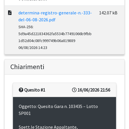
determina-registro-generale-n.-333-
142.07 kB
del-06-08-2026.pdf
SHA-256:
5d9a45d221834362fa5534b77491066b9fbb
1d52d04c08fc999749b06a819889
06/08/2026 14:23
Chiarimenti
Quesito #1
16/06/2026 21:56
Oggetto: Quesito Gara n. 103435 – Lotto
SP001
Spett.le Stazione Appaltante,