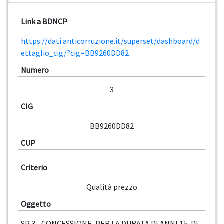
Link a BDNCP
https://dati.anticorruzione.it/superset/dashboard/d
ettaglio_cig/?cig=BB9260DD82
Numero
3
CIG
BB9260DD82
CUP
Criterio
Qualità prezzo
Oggetto
SP 3 - CONCESSIONE, PER LA DURATA DI ANNI 15, DI