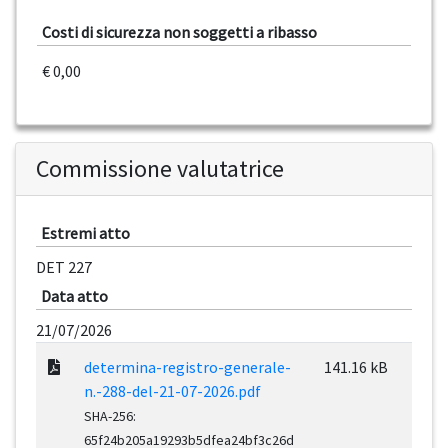
Costi di sicurezza non soggetti a ribasso
€ 0,00
Commissione valutatrice
Estremi atto
DET 227
Data atto
21/07/2026
determina-registro-generale-
141.16 kB
n.-288-del-21-07-2026.pdf
SHA-256:
65f24b205a19293b5dfea24bf3c26d