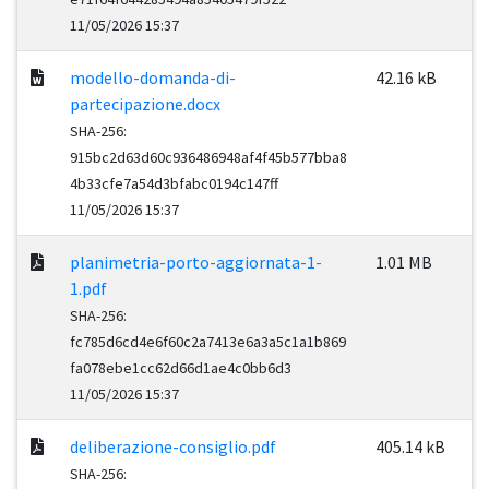
11/05/2026 15:37
modello-domanda-di-
42.16 kB
partecipazione.docx
SHA-256:
915bc2d63d60c936486948af4f45b577bba8
4b33cfe7a54d3bfabc0194c147ff
11/05/2026 15:37
planimetria-porto-aggiornata-1-
1.01 MB
1.pdf
SHA-256:
fc785d6cd4e6f60c2a7413e6a3a5c1a1b869
fa078ebe1cc62d66d1ae4c0bb6d3
11/05/2026 15:37
deliberazione-consiglio.pdf
405.14 kB
SHA-256: