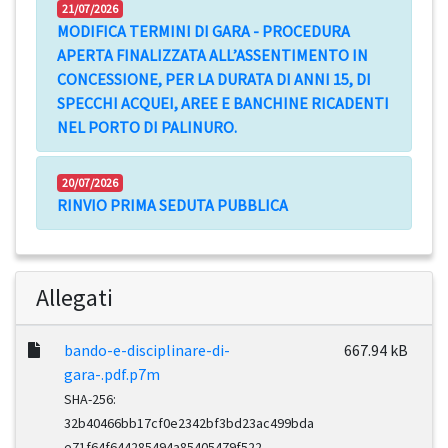
21/07/2026
MODIFICA TERMINI DI GARA - PROCEDURA
APERTA FINALIZZATA ALL’ASSENTIMENTO IN
CONCESSIONE, PER LA DURATA DI ANNI 15, DI
SPECCHI ACQUEI, AREE E BANCHINE RICADENTI
NEL PORTO DI PALINURO.
20/07/2026
RINVIO PRIMA SEDUTA PUBBLICA
Allegati
bando-e-disciplinare-di-
667.94 kB
gara-.pdf.p7m
SHA-256:
32b40466bb17cf0e2342bf3bd23ac499bda
e71f64f644285494a85405479f522