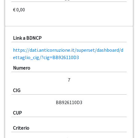
€ 0,00
Link a BDNCP
https://dati.anticorruzione.it/superset/dashboard/d
ettaglio_cig/?cig=BB926110D3
Numero
7
CIG
BB926110D3
CUP
Criterio