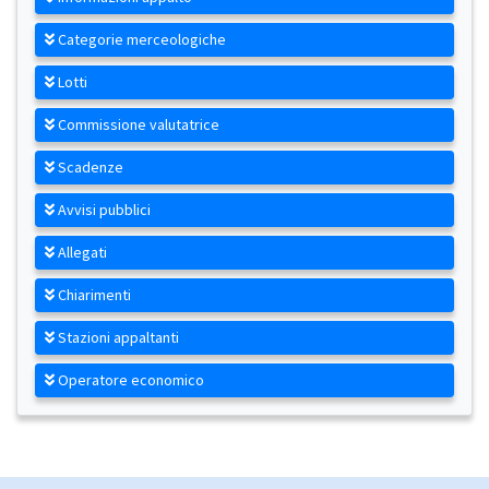
Categorie merceologiche
Lotti
Commissione valutatrice
Scadenze
Avvisi pubblici
Allegati
Chiarimenti
Stazioni appaltanti
Operatore economico