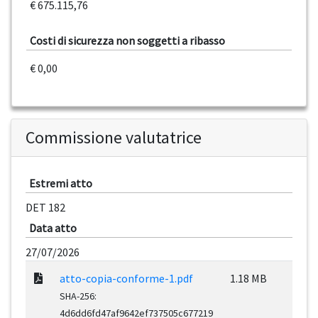
€ 675.115,76
Costi di sicurezza non soggetti a ribasso
€ 0,00
Commissione valutatrice
Estremi atto
DET 182
Data atto
27/07/2026
atto-copia-conforme-1.pdf
1.18 MB
SHA-256:
4d6dd6fd47af9642ef737505c677219