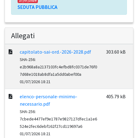
27/07/2026
SEDUTA PUBBLICA
Allegati
capitolato-sai-ord.-2026-2028.pdf
303.60 kB
SHA-256:
e2b968a8a2137103fc4efbd8fc0371de76f0
7d68e1018ab8dfa1a5dd0abef00a
01/07/2026 18:21
elenco-personale-minimo-
405.79 kB
necessario.pdf
SHA-256:
7cbede4477ef9e1787e9827127dfec1a1e6
524e2fec6debf162f27cd119697a6
01/07/2026 18:21