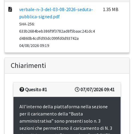
verbale-n-3-del-03-08-2026-seduta-
1.35 MB
pubblica-signed.pdf
SHA-256:
633b2684beb386f9f3782ad8f5baac241dc4
d4860b4cdfd93dc099fd0d93742a
04/08/2026 09:19
Chiarimenti
Quesito #1
07/07/2026 09:41
All’interno della piattaforma nella sezione
per il caricamento della “Busta
amministrativa” sono presenti solo n. 3
sezioni che permettono il caricamento di N. 3