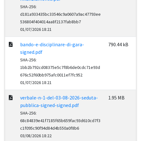
SHA-256:
d181a933435bc33546c9a0607a9ac47793ee
536804f404014aa8f2137fab8bb7
01/07/2026 18:21
bando-e-disciplinare-di-gara-
790.44 kB
signed.pdf
SHA-256:
1bb2b792cd08375e5c7f8b6de0cdc71e93d
676c52f60bb975afc0011ef7fc952
01/07/2026 18:21
verbale-n-1-del-03-08-2026-seduta-
1.95 MB
pubblica-signed-signed.pdf
SHA-256:
68c84839e41f7185f65b659fac93d610cd7f3
c1f095c90f94d84d4b550a0f8b6
03/08/2026 18:22