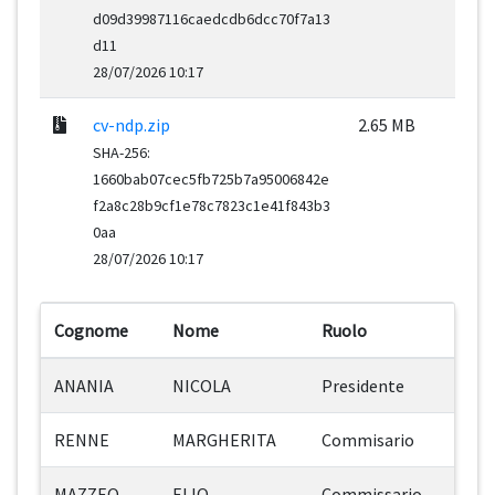
d09d39987116caedcdb6dcc70f7a13
d11
28/07/2026 10:17
cv-ndp.zip
2.65 MB
SHA-256:
1660bab07cec5fb725b7a95006842e
f2a8c28b9cf1e78c7823c1e41f843b3
0aa
28/07/2026 10:17
Cognome
Nome
Ruolo
ANANIA
NICOLA
Presidente
RENNE
MARGHERITA
Commisario
MAZZEO
ELIO
Commissario