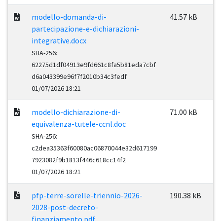
modello-domanda-di-
41.57 kB
partecipazione-e-dichiarazioni-
integrative.docx
SHA-256:
62275d1df04913e9fd661c8fa5b81eda7cbf
d6a043399e96f7f2010b34c3fedf
01/07/2026 18:21
modello-dichiarazione-di-
71.00 kB
equivalenza-tutele-ccnl.doc
SHA-256:
c2dea35363f60080ac06870044e32d617199
7923082f9b1813f446c618cc14f2
01/07/2026 18:21
pfp-terre-sorelle-triennio-2026-
190.38 kB
2028-post-decreto-
finanziamento.pdf