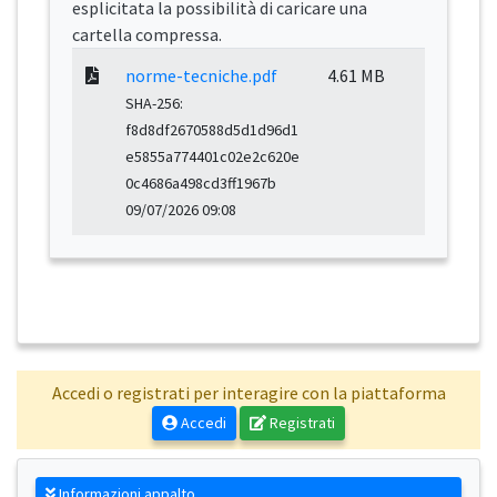
esplicitata la possibilità di caricare una
cartella compressa.
norme-tecniche.pdf
4.61 MB
SHA-256:
f8d8df2670588d5d1d96d1
e5855a774401c02e2c620e
0c4686a498cd3ff1967b
09/07/2026 09:08
Accedi o registrati per interagire con la piattaforma
Accedi
Registrati
Informazioni appalto