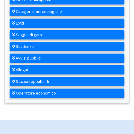
Categorie merceologiche
Lotti
Seggio di gara
Scadenze
Avvisi pubblici
Allegati
Stazioni appaltanti
Operatore economico