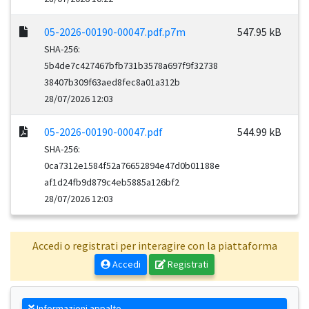
05-2026-00190-00047.pdf.p7m
547.95 kB
SHA-256:
5b4de7c427467bfb731b3578a697f9f32738
38407b309f63aed8fec8a01a312b
28/07/2026 12:03
05-2026-00190-00047.pdf
544.99 kB
SHA-256:
0ca7312e1584f52a76652894e47d0b01188e
af1d24fb9d879c4eb5885a126bf2
28/07/2026 12:03
Accedi o registrati per interagire con la piattaforma
Accedi
Registrati
Informazioni appalto