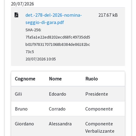
20/07/2026
det.-278-del-2026-nomina-
217.67 kB
seggio-di-gara.pdf
SHA-256:
7fa5a1e22ed8202ecd68fc49735dd5
b01f978317071068b8384de86182bc
73c5
20/07/2026 10:05
Cognome
Nome
Ruolo
Gili
Edoardo
Presidente
Bruno
Corrado
Componente
Giordano
Alessandra
Componente
Verbalizzante