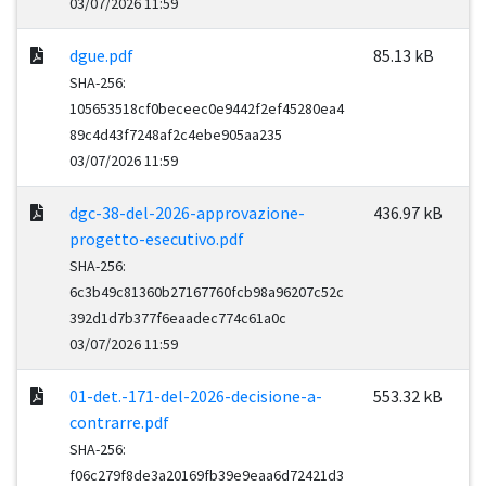
03/07/2026 11:59
dgue.pdf
85.13 kB
SHA-256:
105653518cf0beceec0e9442f2ef45280ea4
89c4d43f7248af2c4ebe905aa235
03/07/2026 11:59
dgc-38-del-2026-approvazione-
436.97 kB
progetto-esecutivo.pdf
SHA-256:
6c3b49c81360b27167760fcb98a96207c52c
392d1d7b377f6eaadec774c61a0c
03/07/2026 11:59
01-det.-171-del-2026-decisione-a-
553.32 kB
contrarre.pdf
SHA-256:
f06c279f8de3a20169fb39e9eaa6d72421d3