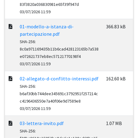
83f3820a036830981e65f39f947d
03/07/2026 11:59
01-modello-a-istanza-di-
366.83 kB
partecipazione.pdf
SHA-256:
8c0a971169435b11b6cad428123165b7a538
e072621737eb8ec57121770198f4
03/07/2026 11:59
02-allegato-d-conflitto-interessi.pdf
162.60 kB
SHA-256:
b6af30bb744dee345691c3792951f257214c
c4196436550e7a40f06e9d7589e8
03/07/2026 11:59
03-lettera-invito.pdf
1.07 MB
SHA-256: