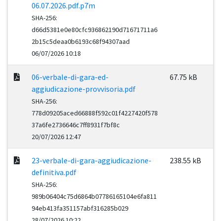
06.07.2026.pdf.p7m
SHA-256:
d66d5381e0e80cfc936862190d71671711a6
2b15c5deaa0b6193c68f94307aad
06/07/2026 10:18
06-verbale-di-gara-ed-
67.75 kB
aggiudicazione-provvisoria.pdf
SHA-256:
778d09205aced66888f592c01f4227420f578
37a6fe2736646c7ff8931f7bf8c
20/07/2026 12:47
23-verbale-di-gara-aggiudicazione-
238.55 kB
definitiva.pdf
SHA-256:
989b06404c75d6864b07786165104e6fa811
94eb413fa351157abf316285b029
28/07/2026 10:22