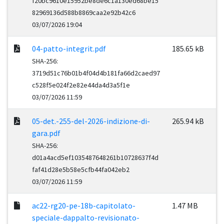
f20bc9610e15952be8de6c1a130ed68be15
82969136d588b8869caa2e92b42c6
03/07/2026 19:04
04-patto-integrit.pdf
185.65 kB
SHA-256:
3719d51c76b01b4f04d4b181fa66d2caed97
c528f5e024f2e82e44da4d3a5f1e
03/07/2026 11:59
05-det.-255-del-2026-indizione-di-
265.94 kB
gara.pdf
SHA-256:
d01a4acd5ef1035487648261b10728637f4d
faf41d28e5b58e5cfb44fa042eb2
03/07/2026 11:59
ac22-rg20-pe-18b-capitolato-
1.47 MB
speciale-dappalto-revisionato-