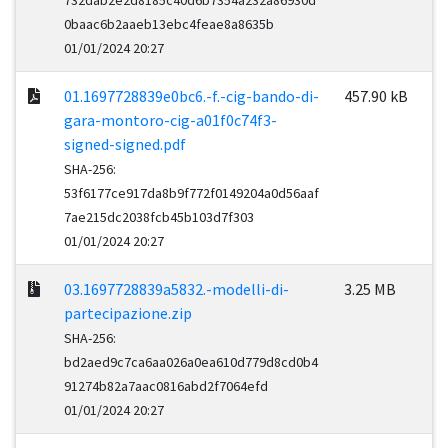
732dab2e2d8185c40d6b7354a232a86930d
0baac6b2aaeb13ebc4feae8a8635b
01/01/2024 20:27
01.1697728839e0bc6.-f.-cig-bando-di-
457.90 kB
gara-montoro-cig-a01f0c74f3-
signed-signed.pdf
SHA-256:
53f6177ce917da8b9f772f0149204a0d56aaf
7ae215dc2038fcb45b103d7f303
01/01/2024 20:27
03.1697728839a5832.-modelli-di-
3.25 MB
partecipazione.zip
SHA-256:
bd2aed9c7ca6aa026a0ea610d779d8cd0b4
91274b82a7aac0816abd2f7064efd
01/01/2024 20:27