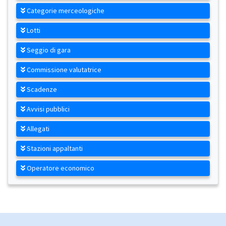
Categorie merceologiche
Lotti
Seggio di gara
Commissione valutatrice
Scadenze
Avvisi pubblici
Allegati
Stazioni appaltanti
Operatore economico