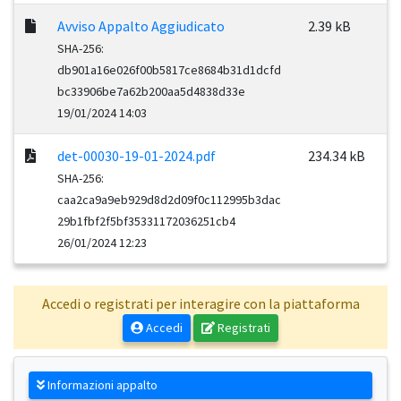
Avviso Appalto Aggiudicato
2.39 kB
SHA-256:
db901a16e026f00b5817ce8684b31d1dcfd
bc33906be7a62b200aa5d4838d33e
19/01/2024 14:03
det-00030-19-01-2024.pdf
234.34 kB
SHA-256:
caa2ca9a9eb929d8d2d09f0c112995b3dac
29b1fbf2f5bf35331172036251cb4
26/01/2024 12:23
Accedi o registrati per interagire con la piattaforma
Accedi
Registrati
Informazioni appalto