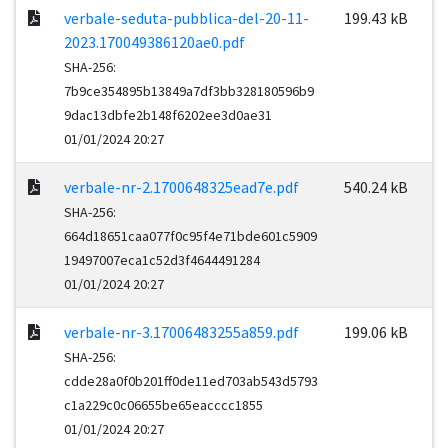
verbale-seduta-pubblica-del-20-11-
199.43 kB
2023.170049386120ae0.pdf
SHA-256:
7b9ce354895b13849a7df3bb328180596b9
9dac13dbfe2b148f6202ee3d0ae31
01/01/2024 20:27
verbale-nr-2.1700648325ead7e.pdf
540.24 kB
SHA-256:
664d18651caa077f0c95f4e71bde601c5909
19497007eca1c52d3f4644491284
01/01/2024 20:27
verbale-nr-3.17006483255a859.pdf
199.06 kB
SHA-256:
cdde28a0f0b201ff0de11ed703ab543d5793
c1a229c0c06655be65eacccc1855
01/01/2024 20:27