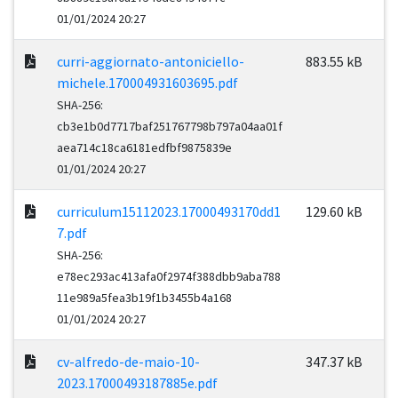
01/01/2024 20:27
curri-aggiornato-antoniciello-
883.55 kB
michele.170004931603695.pdf
SHA-256:
cb3e1b0d7717baf251767798b797a04aa01f
aea714c18ca6181edfbf9875839e
01/01/2024 20:27
curriculum15112023.17000493170dd1
129.60 kB
7.pdf
SHA-256:
e78ec293ac413afa0f2974f388dbb9aba788
11e989a5fea3b19f1b3455b4a168
01/01/2024 20:27
cv-alfredo-de-maio-10-
347.37 kB
2023.17000493187885e.pdf