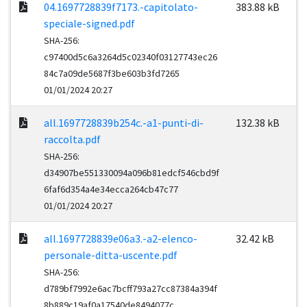
04.1697728839f7173.-capitolato-
383.88 kB
speciale-signed.pdf
SHA-256:
c97400d5c6a3264d5c02340f03127743ec26
84c7a09de5687f3be603b3fd7265
01/01/2024 20:27
all.1697728839b254c.-a1-punti-di-
132.38 kB
raccolta.pdf
SHA-256:
d34907be551330094a096b81edcf546cbd9f
6faf6d354a4e34ecca264cb47c77
01/01/2024 20:27
all.1697728839e06a3.-a2-elenco-
32.42 kB
personale-ditta-uscente.pdf
SHA-256:
d789bf7992e6ac7bcff793a27cc87384a394f
8b889c19af0a17540de8494077c