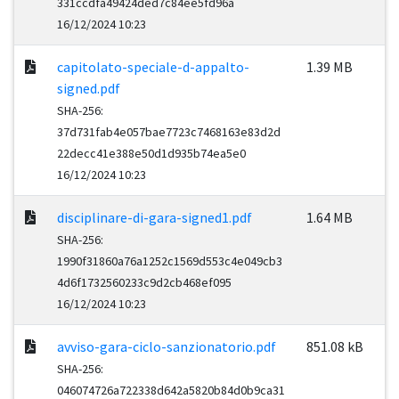
331ccdfa49424ded7c84ee5fd96a
16/12/2024 10:23
capitolato-speciale-d-appalto-
1.39 MB
signed.pdf
SHA-256:
37d731fab4e057bae7723c7468163e83d2d
22decc41e388e50d1d935b74ea5e0
16/12/2024 10:23
disciplinare-di-gara-signed1.pdf
1.64 MB
SHA-256:
1990f31860a76a1252c1569d553c4e049cb3
4d6f1732560233c9d2cb468ef095
16/12/2024 10:23
avviso-gara-ciclo-sanzionatorio.pdf
851.08 kB
SHA-256:
046074726a722338d642a5820b84d0b9ca31