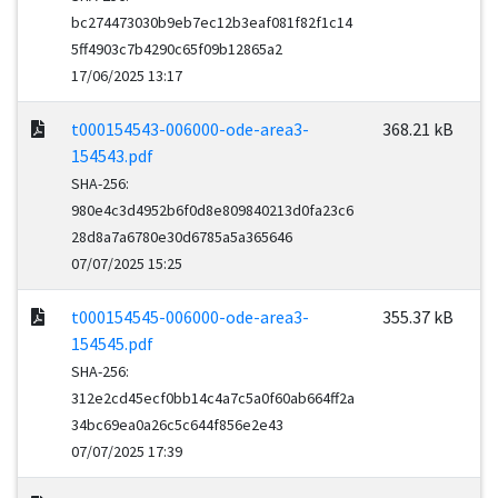
bc274473030b9eb7ec12b3eaf081f82f1c14
5ff4903c7b4290c65f09b12865a2
17/06/2025 13:17
t000154543-006000-ode-area3-
368.21 kB
154543.pdf
SHA-256:
980e4c3d4952b6f0d8e809840213d0fa23c6
28d8a7a6780e30d6785a5a365646
07/07/2025 15:25
t000154545-006000-ode-area3-
355.37 kB
154545.pdf
SHA-256:
312e2cd45ecf0bb14c4a7c5a0f60ab664ff2a
34bc69ea0a26c5c644f856e2e43
07/07/2025 17:39