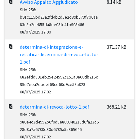
Avviso Appalto Aggiudicato
8.14 kB
SHA-256:
b91c115bd28a2fd4b2d5e2d89b573f7b0aa
83c8b2ce855da8ee03fc41b905466
08/07/2025 17:00
determina-di-integrazione-e-
371.37 kB
rettifica-determina-di-revoca-lotto-
1.pdf
SHA-256:
682efdd891eb25e24592c151a0e60db215c
99e7eea2dbeef69ce68d9ce58a828
08/07/2025 17:02
determina-di-revoca-lotto-1.pdf
368.21 kB
SHA-256:
980e4c3d4952b6f0d8e809840213d0fa23c6
28d8a7a6780e30d6785a5a365646
08/07/2025 17:02