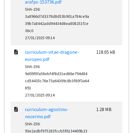
arafps-153736.pdf
SHA-256:
3a8966d7d3378d8d53b901a784ce9a
39b7a8442add94434d8ea808251f1e
36c0
27/01/2025 09:14
curriculum-vitae-dragone-
118.05 kB
europeo.pdf
SHA-256:
9d09f8fa58ebf4f8d31ed86e794d84
cd54435c76e73a64309c8b3f80f3a64
891
27/01/2025 09:14
curriculum-agostino-
1.28 MB
nocerino.pdf
SHA-256:
93e2edbf975283fccb5f6134409b23