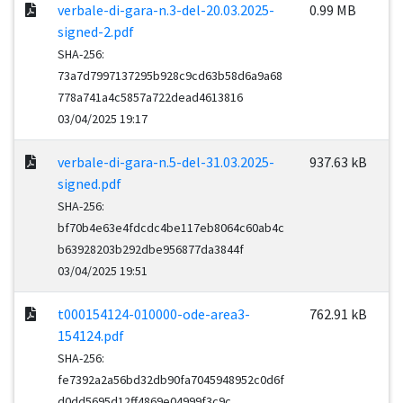
verbale-di-gara-n.3-del-20.03.2025-
0.99 MB
signed-2.pdf
SHA-256:
73a7d7997137295b928c9cd63b58d6a9a68
778a741a4c5857a722dead4613816
03/04/2025 19:17
verbale-di-gara-n.5-del-31.03.2025-
937.63 kB
signed.pdf
SHA-256:
bf70b4e63e4fdcdc4be117eb8064c60ab4c
b63928203b292dbe956877da3844f
03/04/2025 19:51
t000154124-010000-ode-area3-
762.91 kB
154124.pdf
SHA-256:
fe7392a2a56bd32db90fa7045948952c0d6f
d0dd5695d12ff4869e04999f3c9c