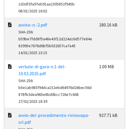
1d3df3fa97eb91aa2305852f945b
08/01/2025 16:02
avviso-n.-2.pdf
180.16 kB
SHA-256:
b59be7fdd8f5a48e43f12d224a16d577e84e
83995e7676d6bf5b032657ca7a45
14/01/2025 23:15
verbale-di-gara-n.1-del-
1.00 MB
10.02.2025.pdf
SHA-256:
b5e1ab985f94dca152ebd64976d26bec56d
878fb3dea965e8bd0bcc726e7c608
27/02/2025 18:39
avvio-del-procedimento-rinnovapa-
927.71 kB
srl.pdf