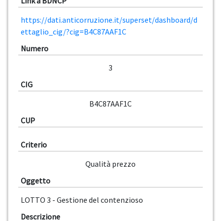
Link a BDNCP
https://dati.anticorruzione.it/superset/dashboard/d
ettaglio_cig/?cig=B4C87AAF1C
Numero
3
CIG
B4C87AAF1C
CUP
Criterio
Qualità prezzo
Oggetto
LOTTO 3 - Gestione del contenzioso
Descrizione