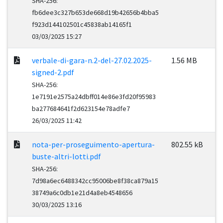
SHA-256:
fb6dee3c327b653de668d19b42656b4bba5
f923d144102501c45838ab14165f1
03/03/2025 15:27
verbale-di-gara-n.2-del-27.02.2025-
1.56 MB
signed-2.pdf
SHA-256:
1e7191e2575a24dbff014e86e3fd20f95983
ba277684641f2d623154e78adfe7
26/03/2025 11:42
nota-per-proseguimento-apertura-
802.55 kB
buste-altri-lotti.pdf
SHA-256:
7d98a6ec6488342cc95006be8f38ca879a15
38749a6c0db1e21d4a8eb4548656
30/03/2025 13:16