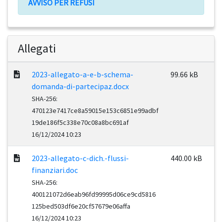
AVVISO PER REFUSI
Allegati
2023-allegato-a-e-b-schema-
99.66 kB
domanda-di-partecipaz.docx
SHA-256:
470123e7417ce8a59015e153c6851e99adbf
19de186f5c338e70c08a8bc691af
16/12/2024 10:23
2023-allegato-c-dich.-flussi-
440.00 kB
finanziari.doc
SHA-256:
400121072d6eab96fd99995d06ce9cd5816
125bed503df6e20cf57679e06affa
16/12/2024 10:23