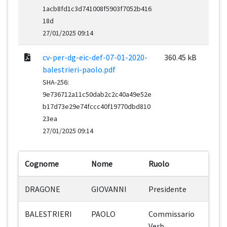
1acb8fd1c3d741008f5903f7052b416
18d
27/01/2025 09:14
cv-per-dg-eic-def-07-01-2020-
360.45 kB
balestrieri-paolo.pdf
SHA-256:
9e736712a11c50dab2c2c40a49e52e
b17d73e29e74fccc40f19770dbd810
23ea
27/01/2025 09:14
Cognome
Nome
Ruolo
DRAGONE
GIOVANNI
Presidente
BALESTRIERI
PAOLO
Commissario
Verb.