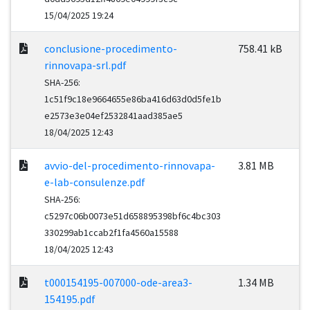
15/04/2025 19:24
conclusione-procedimento-
758.41 kB
rinnovapa-srl.pdf
SHA-256:
1c51f9c18e9664655e86ba416d63d0d5fe1b
e2573e3e04ef2532841aad385ae5
18/04/2025 12:43
avvio-del-procedimento-rinnovapa-
3.81 MB
e-lab-consulenze.pdf
SHA-256:
c5297c06b0073e51d658895398bf6c4bc303
330299ab1ccab2f1fa4560a15588
18/04/2025 12:43
t000154195-007000-ode-area3-
1.34 MB
154195.pdf