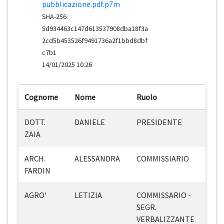
pubblicazione.pdf.p7m
SHA-256:
5d934463c147d613537908dba18f3a
2cd5b453526f9491736a2f1bbd8dbf
c7b1
14/01/2025 10:26
Cognome
Nome
Ruolo
DOTT.
DANIELE
PRESIDENTE
ZAIA
ARCH.
ALESSANDRA
COMMISSIARIO
FARDIN
AGRO'
LETIZIA
COMMISSARIO -
SEGR.
VERBALIZZANTE