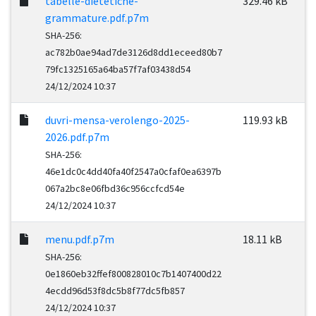
tabelle-dietetiche-
329.46 kB
grammature.pdf.p7m
SHA-256:
ac782b0ae94ad7de3126d8dd1eceed80b7
79fc1325165a64ba57f7af03438d54
24/12/2024 10:37
duvri-mensa-verolengo-2025-
119.93 kB
2026.pdf.p7m
SHA-256:
46e1dc0c4dd40fa40f2547a0cfaf0ea6397b
067a2bc8e06fbd36c956ccfcd54e
24/12/2024 10:37
menu.pdf.p7m
18.11 kB
SHA-256:
0e1860eb32ffef800828010c7b1407400d22
4ecdd96d53f8dc5b8f77dc5fb857
24/12/2024 10:37