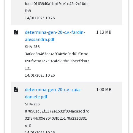
baca0163940a1bbf9ae1c42e2c18dc
fb9
14/01/2025 10:26
determina-gen-20-c.v.-fardin-
1.12 MB
alessandra.pdf
SHA-256:
3a0ce8b463cc4c934c9e9ad01f0cbd
690f6c9e3c25924fd77d895bccfd987
121
14/01/2025 10:26
determina-gen-20-c.v.-zaia-
1.00 MB
daniele.pdf
SHA-256:
878501c52f1172e1532f094aca3dd7c
32f844c09e76403fb25178a231d391
ef3
14/01/2025 10:26