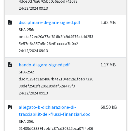
4dce0d76a6705bc056a55d7410a8
24/12/2024 09:13
disciplinare-di-gara-signed.pdf
1.82 MB
SHA-256:
bec4c82ec20a77af816b2fc9d4979a4dd253
5e57e64357b5e26e61cccca7b0b2
24/12/2024 09:13
bando-di-gara-signed.pdf
1.17 MB
SHA-256:
d3c7925ec1ac4067b4a2194ac2a1fceb7330
30def2502fa206189daf52e475f3
24/12/2024 09:13
allegato-b-dichiarazione-di-
69.50 kB
tracciabilit-dei-flussi-finanziari.doc
SHA-256:
51409d033391cebfc87cd30855bca07f4e86