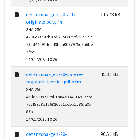
determina-gen-20-atto-
115.78 kB
originale.pdf.p7m
SHA-256:
e296c2ac47b02d67242ec7f4619842
782d44c914c2d9baa0097975d3a6be
7fcd
14/01/2025 10:26
determina-gen-20-parere-
45.31 kB
regolarit-tecnica.pdf.p7m
SHA-256:
42dc2c0b72e9b18643b3411491366c
765f58c8e1a6826aa1cdba1e35fa0af
83b
14/01/2025 10:26
determina-gen-20-
96.51 kB