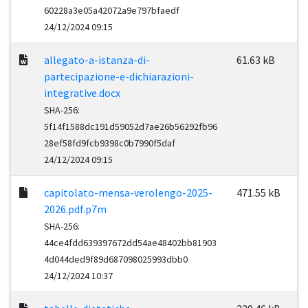
60228a3e05a42072a9e797bfaedf
24/12/2024 09:15
allegato-a-istanza-di-
61.63 kB
partecipazione-e-dichiarazioni-
integrative.docx
SHA-256:
5f14f1588dc191d59052d7ae26b56292fb96
28ef58fd9fcb9398c0b7990f5daf
24/12/2024 09:15
capitolato-mensa-verolengo-2025-
471.55 kB
2026.pdf.p7m
SHA-256:
44ce4fdd639397672dd54ae48402bb81903
4d044ded9f89d687098025993dbb0
24/12/2024 10:37