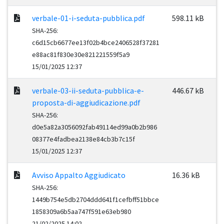
verbale-01-i-seduta-pubblica.pdf
598.11 kB
SHA-256:
c6d15cb6677ee13f02b4bce2406528f37281
e88ac81f830e30e821221559f5a9
15/01/2025 12:37
verbale-03-ii-seduta-pubblica-e-
446.67 kB
proposta-di-aggiudicazione.pdf
SHA-256:
d0e5a82a3056092fab49114ed99a0b2b986
08377e4fadbea2138e84cb3b7c15f
15/01/2025 12:37
Avviso Appalto Aggiudicato
16.36 kB
SHA-256:
1449b754e5db2704ddd641f1cefbff51bbce
1858309a6b5aa747f591e63eb980
21/02/2025 14:02