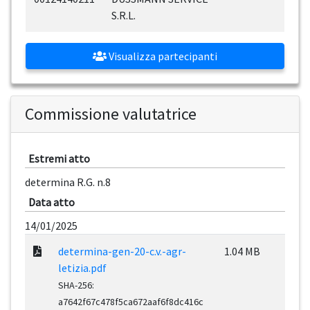
S.R.L.
Visualizza partecipanti
Commissione valutatrice
Estremi atto
determina R.G. n.8
Data atto
14/01/2025
determina-gen-20-c.v.-agr-
1.04 MB
letizia.pdf
SHA-256:
a7642f67c478f5ca672aaf6f8dc416c