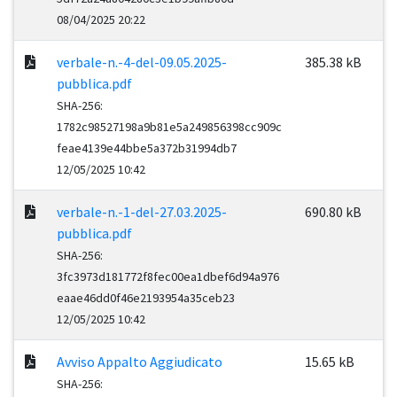
08/04/2025 20:22
verbale-n.-4-del-09.05.2025-
385.38 kB
pubblica.pdf
SHA-256:
1782c98527198a9b81e5a249856398cc909c
feae4139e44bbe5a372b31994db7
12/05/2025 10:42
verbale-n.-1-del-27.03.2025-
690.80 kB
pubblica.pdf
SHA-256:
3fc3973d181772f8fec00ea1dbef6d94a976
eaae46dd0f46e2193954a35ceb23
12/05/2025 10:42
Avviso Appalto Aggiudicato
15.65 kB
SHA-256: