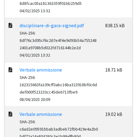
8d8fcac05a181363359f01bb259d5
04/02/2025 13:32
disciplinare-di-gara-signed.pdf
838.15 kB
SHA-256:
8df76c3d95cf6c267e4f4e9d93b54a755248
2401a9708b5d022fd716144b2e2d
04/02/2025 13:32
Verbale ammissione
18.71 kB
SHA-256:
162315663fa109cff3abc16ba323918bf0c6d
def000f523233cc45de6713fbe9
08/04/2025 20:09
Verbale ammissione
19.02 kB
SHA-256:
c6ad2e09591bbab3adbeb72fbb419e4a2b0
5df72a24a804280c3e1b99affb80d