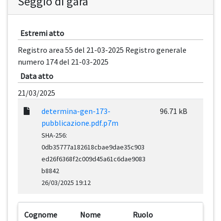
Seggio di gara
Estremi atto
Registro area 55 del 21-03-2025 Registro generale
numero 174 del 21-03-2025
Data atto
21/03/2025
determina-gen-173-
96.71 kB
pubblicazione.pdf.p7m
SHA-256:
0db35777a182618cbae9dae35c903
ed26f6368f2c009d45a61c6dae9083
b8842
26/03/2025 19:12
Cognome
Nome
Ruolo