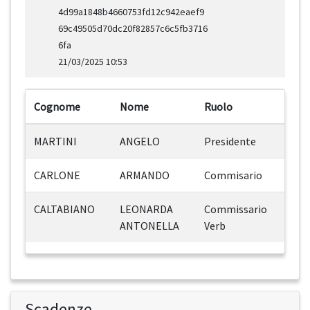
4d99a1848b4660753fd12c942eaef9
69c49505d70dc20f82857c6c5fb3716
6fa
21/03/2025 10:53
Cognome
Nome
Ruolo
MARTINI
ANGELO
Presidente
CARLONE
ARMANDO
Commisario
CALTABIANO
LEONARDA
Commissario
ANTONELLA
Verb
Scadenze