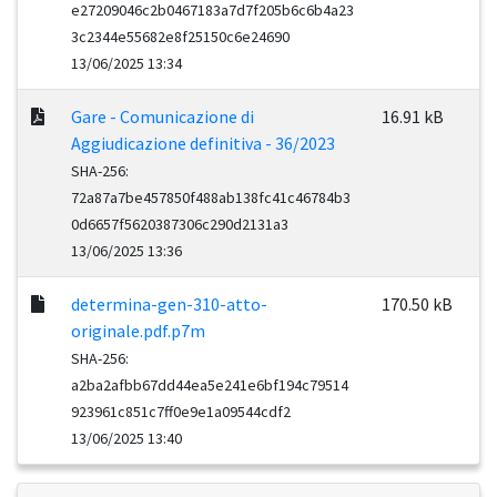
e27209046c2b0467183a7d7f205b6c6b4a23
3c2344e55682e8f25150c6e24690
13/06/2025 13:34
Gare - Comunicazione di
16.91 kB
Aggiudicazione definitiva - 36/2023
SHA-256:
72a87a7be457850f488ab138fc41c46784b3
0d6657f5620387306c290d2131a3
13/06/2025 13:36
determina-gen-310-atto-
170.50 kB
originale.pdf.p7m
SHA-256:
a2ba2afbb67dd44ea5e241e6bf194c79514
923961c851c7ff0e9e1a09544cdf2
13/06/2025 13:40