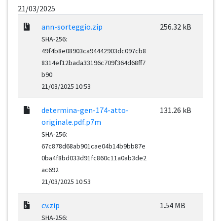
21/03/2025
ann-sorteggio.zip
256.32 kB
SHA-256:
49f4b8e08903ca94442903dc097cb8
8314ef12bada33196c709f364d68ff7
b90
21/03/2025 10:53
determina-gen-174-atto-
131.26 kB
originale.pdf.p7m
SHA-256:
67c878d68ab901cae04b14b9bb87e
0ba4f8bd033d91fc860c11a0ab3de2
ac692
21/03/2025 10:53
cv.zip
1.54 MB
SHA-256: