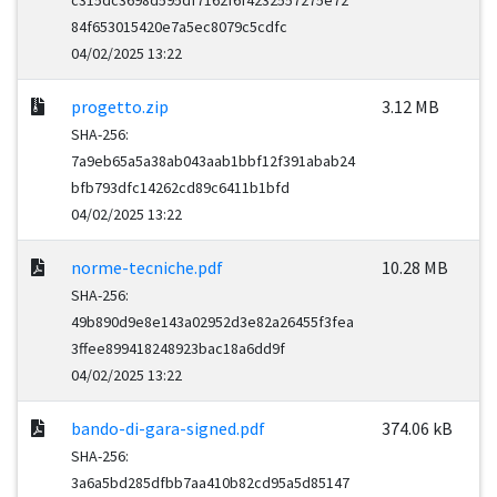
c315dc3698d595df7162f6f4232557275e72
84f653015420e7a5ec8079c5cdfc
04/02/2025 13:22
progetto.zip
3.12 MB
SHA-256:
7a9eb65a5a38ab043aab1bbf12f391abab24
bfb793dfc14262cd89c6411b1bfd
04/02/2025 13:22
norme-tecniche.pdf
10.28 MB
SHA-256:
49b890d9e8e143a02952d3e82a26455f3fea
3ffee899418248923bac18a6dd9f
04/02/2025 13:22
bando-di-gara-signed.pdf
374.06 kB
SHA-256:
3a6a5bd285dfbb7aa410b82cd95a5d85147