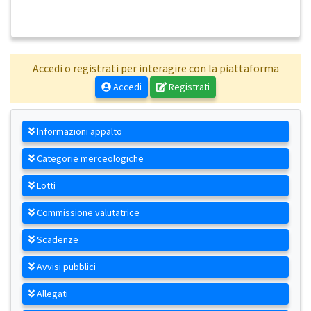
Accedi o registrati per interagire con la piattaforma
Accedi
Registrati
Informazioni appalto
Categorie merceologiche
Lotti
Commissione valutatrice
Scadenze
Avvisi pubblici
Allegati