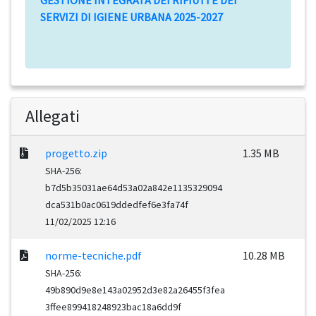
GESTIONE INTEGRATA DEI RIFIUTI E DEI
SERVIZI DI IGIENE URBANA 2025-2027
Allegati
progetto.zip
1.35 MB
SHA-256:
b7d5b35031ae64d53a02a842e1135329094
dca531b0ac0619ddedfef6e3fa74f
11/02/2025 12:16
norme-tecniche.pdf
10.28 MB
SHA-256:
49b890d9e8e143a02952d3e82a26455f3fea
3ffee899418248923bac18a6dd9f