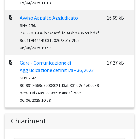
15/04/2025 11:13
Avviso Appalto Aggiudicato
16.69 kB
SHA-256:
73033010ee6b72dacf5fd342bb3062c0bd2f
9cd1f9f44441031c02623e1e2fca
06/06/2025 10:57
Gare - Comunicazione di
17.27 kB
Aggiudicazione definitiva - 36/2023
SHA-256:
90f9918669c72003021d3ab331e2e4e0cc49
beb816f74a91c80b69546c2f15ce
06/06/2025 10:58
Chiarimenti