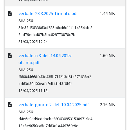
verbale-28.3.2025-firmato.pdf
1.44 MB
SHA-256:
5fe58d5633863cf685b6c46c11fa14354afe3
8ad79edcd87b3bc629773878c7b
31/03/2025 12:24
verbale-n.3-del-14.04.2025-
1.60 MB
ultimo.pdf
SHA-256:
ff60844668f4f3c435b71f213d61c873638b2
cd63d30d00eafc9df41ef3f6f91
15/04/2025 11:13
verbale-gara-n.2-del-10.04.2025.pdf
2.16 MB
SHA-256:
d4e6c9dd9cddbcbe89363095315389719c4
18c8e9050ca5d7d63c1a44976fe9e