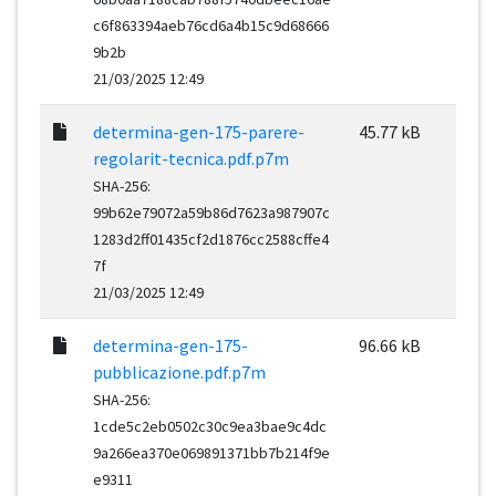
c6f863394aeb76cd6a4b15c9d68666
9b2b
21/03/2025 12:49
determina-gen-175-parere-
45.77 kB
regolarit-tecnica.pdf.p7m
SHA-256:
99b62e79072a59b86d7623a987907c
1283d2ff01435cf2d1876cc2588cffe4
7f
21/03/2025 12:49
determina-gen-175-
96.66 kB
pubblicazione.pdf.p7m
SHA-256:
1cde5c2eb0502c30c9ea3bae9c4dc
9a266ea370e069891371bb7b214f9e
e9311