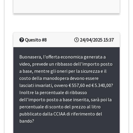
Quesito #8
24/04/2025 15:37
Buonasera, l'offerta economica generata a
video, prevede un ribbasso dell'importo posto
a base, mentre gli oneri per la sicurezza e il
costo della manodopera devono essere
lasciati invariati, ovvero € 557,60 ed € 5.340,00?
Inoltre la percentuale di ribbasso
dell'importo posto a base inserita, sarà poi la
percentuale di sconto del prezzo al litro
pubblicato dalla CCIAA di riferimento del
bando?