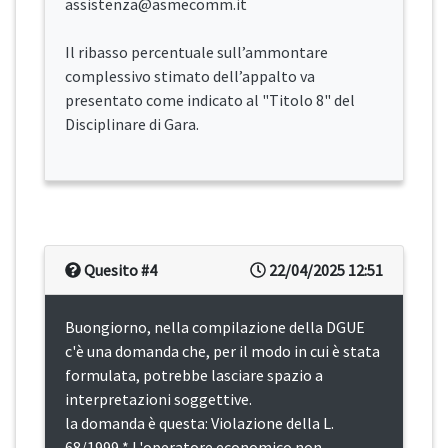
assistenza@asmecomm.it
Il ribasso percentuale sull’ammontare
complessivo stimato dell’appalto va
presentato come indicato al "Titolo 8" del
Disciplinare di Gara.
Quesito #4
22/04/2025 12:51
Buongiorno, nella compilazione della DGUE
c'è una domanda che, per il modo in cui è stata
formulata, potrebbe lasciare spazio a
interpretazioni soggettive.
la domanda è questa: Violazione della L.
68/1999 * L'operatore economico non