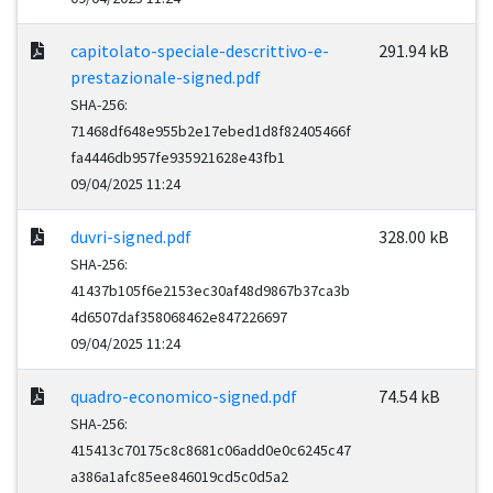
capitolato-speciale-descrittivo-e-
291.94 kB
prestazionale-signed.pdf
SHA-256:
71468df648e955b2e17ebed1d8f82405466f
fa4446db957fe935921628e43fb1
09/04/2025 11:24
duvri-signed.pdf
328.00 kB
SHA-256:
41437b105f6e2153ec30af48d9867b37ca3b
4d6507daf358068462e847226697
09/04/2025 11:24
quadro-economico-signed.pdf
74.54 kB
SHA-256:
415413c70175c8c8681c06add0e0c6245c47
a386a1afc85ee846019cd5c0d5a2