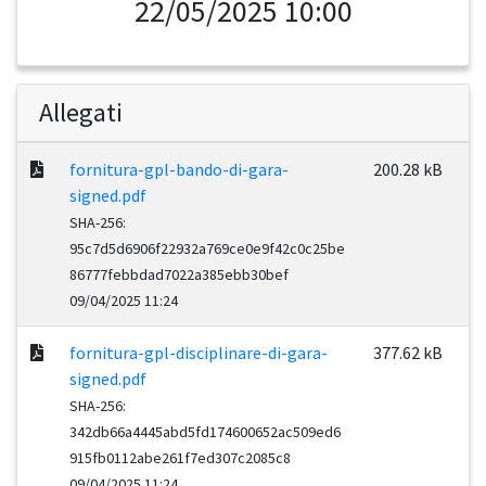
22/05/2025 10:00
Allegati
fornitura-gpl-bando-di-gara-
200.28 kB
signed.pdf
SHA-256:
95c7d5d6906f22932a769ce0e9f42c0c25be
86777febbdad7022a385ebb30bef
09/04/2025 11:24
fornitura-gpl-disciplinare-di-gara-
377.62 kB
signed.pdf
SHA-256:
342db66a4445abd5fd174600652ac509ed6
915fb0112abe261f7ed307c2085c8
09/04/2025 11:24