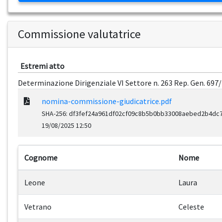
Commissione valutatrice
Estremi atto
Determinazione Dirigenziale VI Settore n. 263 Rep. Gen. 697
nomina-commissione-giudicatrice.pdf
SHA-256: df3fef24a961df02cf09c8b5b0bb33008aebed2b4dc
19/08/2025 12:50
Cognome
Nome
Leone
Laura
Vetrano
Celeste