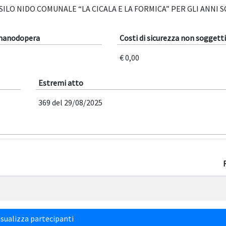
ILO NIDO COMUNALE “LA CICALA E LA FORMICA” PER GLI ANNI S
 manodopera
Costi di sicurezza non soggetti
€ 0,00
Estremi atto
369 del 29/08/2025
sualizza partecipanti