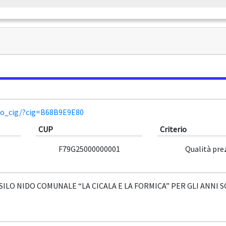
lio_cig/?cig=B68B9E9E80
CUP
Criterio
F79G25000000001
Qualità pre
ILO NIDO COMUNALE “LA CICALA E LA FORMICA” PER GLI ANNI S