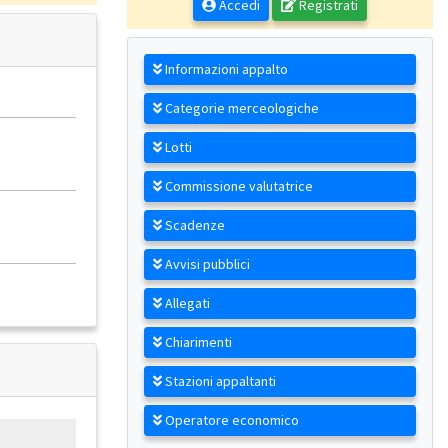
Accedi
Registrati
Informazioni appalto
Categorie merceologiche
Lotti
Commissione valutatrice
Scadenze
Avvisi pubblici
Allegati
Chiarimenti
Stazioni appaltanti
Operatore economico