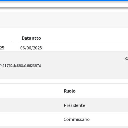
Data atto
/25
06/06/2025
3
7451762dc890a1662397d
Ruolo
Presidente
Commissario