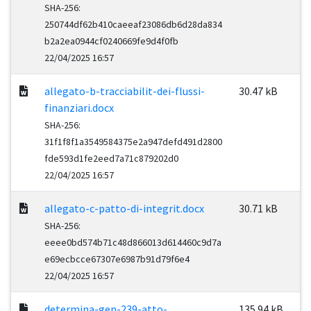
SHA-256:
250744df62b410caeeaf23086db6d28da834
b2a2ea0944cf0240669fe9d4f0fb
22/04/2025 16:57
allegato-b-tracciabilit-dei-flussi-
30.47 kB
finanziari.docx
SHA-256:
31f1f8f1a3549584375e2a947defd491d2800
fde593d1fe2eed7a71c879202d0
22/04/2025 16:57
allegato-c-patto-di-integrit.docx
30.71 kB
SHA-256:
eeee0bd574b71c48d866013d614460c9d7a
e69ecbcce67307e6987b91d79f6e4
22/04/2025 16:57
determina-gen-239-atto-
135.94 kB