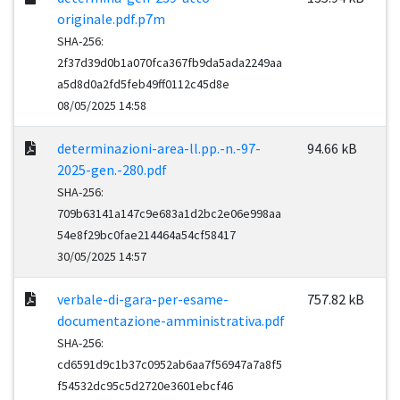
originale.pdf.p7m
SHA-256:
2f37d39d0b1a070fca367fb9da5ada2249aa
a5d8d0a2fd5feb49ff0112c45d8e
08/05/2025 14:58
determinazioni-area-ll.pp.-n.-97-
94.66 kB
2025-gen.-280.pdf
SHA-256:
709b63141a147c9e683a1d2bc2e06e998aa
54e8f29bc0fae214464a54cf58417
30/05/2025 14:57
verbale-di-gara-per-esame-
757.82 kB
documentazione-amministrativa.pdf
SHA-256:
cd6591d9c1b37c0952ab6aa7f56947a7a8f5
f54532dc95c5d2720e3601ebcf46