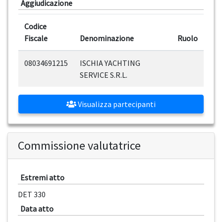
Aggiudicazione
Codice
Fiscale
Denominazione
Ruolo
08034691215
ISCHIA YACHTING
SERVICE S.R.L.
Visualizza partecipanti
Commissione valutatrice
Estremi atto
DET 330
Data atto