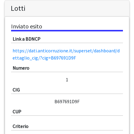
Lotti
Inviato esito
Link a BDNCP
https://dati.anticorruzione.it/superset/dashboard/d
ettaglio_cig/?cig=B697691D9F
Numero
1
CIG
B697691D9F
CUP
Criterio