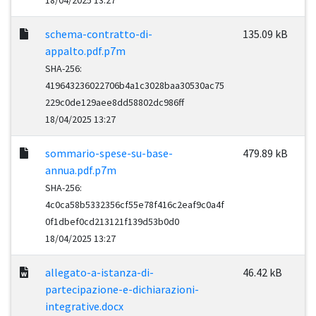
18/04/2025 13:27
schema-contratto-di-
135.09 kB
appalto.pdf.p7m
SHA-256:
419643236022706b4a1c3028baa30530ac75
229c0de129aee8dd58802dc986ff
18/04/2025 13:27
sommario-spese-su-base-
479.89 kB
annua.pdf.p7m
SHA-256:
4c0ca58b5332356cf55e78f416c2eaf9c0a4f
0f1dbef0cd213121f139d53b0d0
18/04/2025 13:27
allegato-a-istanza-di-
46.42 kB
partecipazione-e-dichiarazioni-
integrative.docx