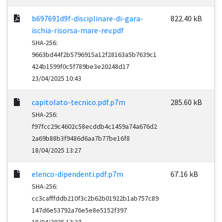
b697691d9f-disciplinare-di-gara-
822.40 kB
ischia-risorsa-mare-rev.pdf
SHA-256:
9663bd44f2b5796915a12f28163a5b7639c1
424b1599f0c5f789be3e20248d17
23/04/2025 10:43
capitolato-tecnico.pdf.p7m
285.60 kB
SHA-256:
f97fcc29c4602c58ecddb4c1459a74a676d2
2a69b88b3f9486d6aa7b77be16f8
18/04/2025 13:27
elenco-dipendenti.pdf.p7m
67.16 kB
SHA-256:
cc3cafffddb210f3c2b62b01922b1ab757c89
147d6e53792a76e5e8e5152f397