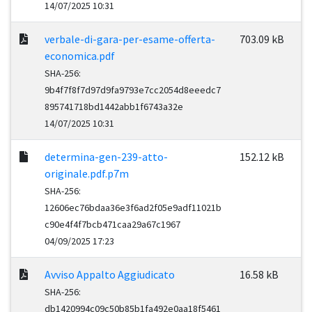
14/07/2025 10:31
verbale-di-gara-per-esame-offerta-
703.09 kB
economica.pdf
SHA-256:
9b4f7f8f7d97d9fa9793e7cc2054d8eeedc7
895741718bd1442abb1f6743a32e
14/07/2025 10:31
determina-gen-239-atto-
152.12 kB
originale.pdf.p7m
SHA-256:
12606ec76bdaa36e3f6ad2f05e9adf11021b
c90e4f4f7bcb471caa29a67c1967
04/09/2025 17:23
Avviso Appalto Aggiudicato
16.58 kB
SHA-256:
db1420994c09c50b85b1fa492e0aa18f5461