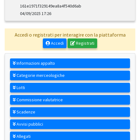
161e1971f329149ea8a4f540d6ab
04/09/2025 17:26
Accedi o registrati per interagire con la piattaforma
Accedi
Registrati
Informazioni appalto
Categorie merceologiche
Lotti
Commissione valutatrice
Scadenze
Avvisi pubblici
Allegati