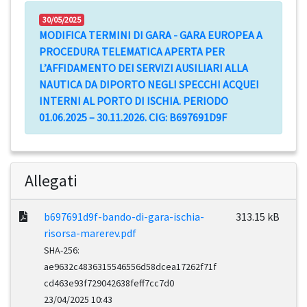
30/05/2025
MODIFICA TERMINI DI GARA - GARA EUROPEA A
PROCEDURA TELEMATICA APERTA PER
L’AFFIDAMENTO DEI SERVIZI AUSILIARI ALLA
NAUTICA DA DIPORTO NEGLI SPECCHI ACQUEI
INTERNI AL PORTO DI ISCHIA. PERIODO
01.06.2025 – 30.11.2026. CIG: B697691D9F
Allegati
b697691d9f-bando-di-gara-ischia-
313.15 kB
risorsa-marerev.pdf
SHA-256:
ae9632c4836315546556d58dcea17262f71f
cd463e93f729042638feff7cc7d0
23/04/2025 10:43