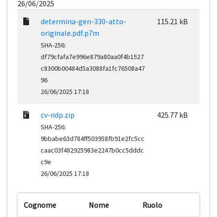
26/06/2025
determina-gen-330-atto-
115.21 kB
originale.pdf.p7m
SHA-256:
df79cfafa7e996e879a80aa0f4b1527
c8300b00484d5a3088fa1fc76508a47
96
26/06/2025 17:18
cv-ndp.zip
425.77 kB
SHA-256:
9bbabe63d784ff503958fb91e2fc5cc
caac03f482925983e2247b0cc5dddc
c9e
26/06/2025 17:18
Cognome
Nome
Ruolo