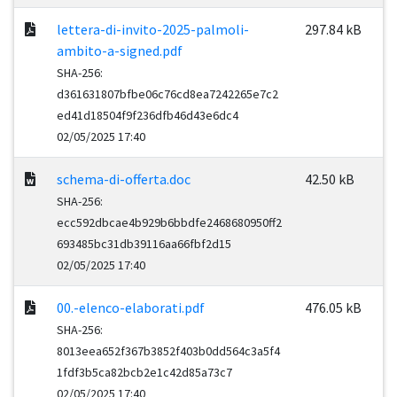
lettera-di-invito-2025-palmoli-
297.84 kB
ambito-a-signed.pdf
SHA-256:
d361631807bfbe06c76cd8ea7242265e7c2
ed41d18504f9f236dfb46d43e6dc4
02/05/2025 17:40
schema-di-offerta.doc
42.50 kB
SHA-256:
ecc592dbcae4b929b6bbdfe2468680950ff2
693485bc31db39116aa66fbf2d15
02/05/2025 17:40
00.-elenco-elaborati.pdf
476.05 kB
SHA-256:
8013eea652f367b3852f403b0dd564c3a5f4
1fdf3b5ca82bcb2e1c42d85a73c7
02/05/2025 17:40