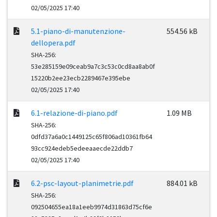
02/05/2025 17:40
5.1-piano-di-manutenzione-
554.56 kB
dellopera.pdf
SHA-256:
53e285159e09ceab9a7c3c53c0cd8aa8ab0f
15220b2ee23ecb2289467e395ebe
02/05/2025 17:40
6.1-relazione-di-piano.pdf
1.09 MB
SHA-256:
0dfd37a6a0c1449125c65f806ad10361fb64
93cc924edeb5edeeaaecde22ddb7
02/05/2025 17:40
6.2-psc-layout-planimetrie.pdf
884.01 kB
SHA-256:
092504655ea18a1eeb9974d31863d75cf6e