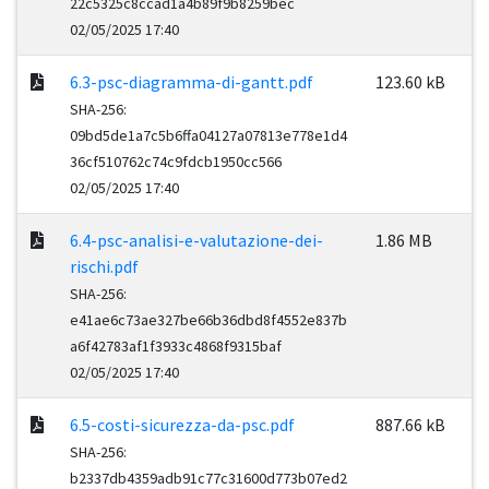
22c5325c8ccad1a4b89f9b8259bec
02/05/2025 17:40
6.3-psc-diagramma-di-gantt.pdf
123.60 kB
SHA-256:
09bd5de1a7c5b6ffa04127a07813e778e1d4
36cf510762c74c9fdcb1950cc566
02/05/2025 17:40
6.4-psc-analisi-e-valutazione-dei-
1.86 MB
rischi.pdf
SHA-256:
e41ae6c73ae327be66b36dbd8f4552e837b
a6f42783af1f3933c4868f9315baf
02/05/2025 17:40
6.5-costi-sicurezza-da-psc.pdf
887.66 kB
SHA-256:
b2337db4359adb91c77c31600d773b07ed2