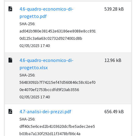
4.6-quadro-economico-di-
539.28 kB
progetto.pdf
SHA-256:
ad041b980e381452e63186ee8088e8cc891
0d125c3a6a63c02732d9274001d8b
02/05/2025 17:40
4.6-quadro-economico-di-
12.96 kB
progetto.xlsx
SHA-256:
56483091b7f74215ef47d560846c58c61ef0
0e4070ef2753bccdfd9f23ab3556
02/05/2025 17:40
4.7-analisi-dei-prezzi.pdf
656.49 kB
SHA-256:
dff40c5e6ced2b4103620dcfbe5adec2ee5
b03ba7a130f292d11f3478bf86c4a