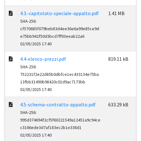
4.3.-capitolato-speciale-appalto.pdf
1.41 MB
SHA-256:
cf570685f079beb83d4ee36e6a99e85ce9d
e75bb942f50d3bcd7ff93eeab22a6
02/05/2025 17:40
4.4-elenco-prezzi.pdf
819.11 kB
SHA-256:
752231f2e22d85b0dbfce1ec433134e75ba
13fbb31490b98420c01d9ac7173bb
02/05/2025 17:40
4.5-schema-contratto-appalto.pdf
633.29 kB
SHA-256:
995d374694f2cf5f60221549a12451a9c94ce
c3166ede3d7af183ec2b1e338d1
02/05/2025 17:40