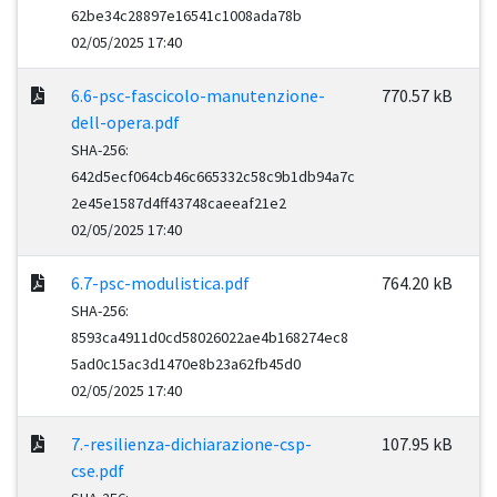
62be34c28897e16541c1008ada78b
02/05/2025 17:40
6.6-psc-fascicolo-manutenzione-
770.57 kB
dell-opera.pdf
SHA-256:
642d5ecf064cb46c665332c58c9b1db94a7c
2e45e1587d4ff43748caeeaf21e2
02/05/2025 17:40
6.7-psc-modulistica.pdf
764.20 kB
SHA-256:
8593ca4911d0cd58026022ae4b168274ec8
5ad0c15ac3d1470e8b23a62fb45d0
02/05/2025 17:40
7.-resilienza-dichiarazione-csp-
107.95 kB
cse.pdf