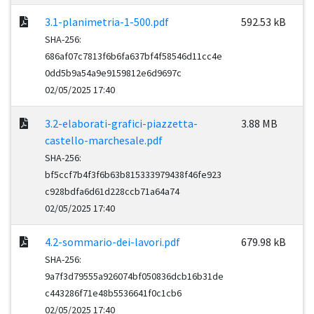
3.1-planimetria-1-500.pdf
592.53 kB
SHA-256:
686af07c7813f6b6fa637bf4f58546d11cc4e
0dd5b9a54a9e9159812e6d9697c
02/05/2025 17:40
3.2-elaborati-grafici-piazzetta-
3.88 MB
castello-marchesale.pdf
SHA-256:
bf5ccf7b4f3f6b63b815333979438f46fe923
c928bdfa6d61d228ccb71a64a74
02/05/2025 17:40
4.2-sommario-dei-lavori.pdf
679.98 kB
SHA-256:
9a7f3d79555a926074bf050836dcb16b31de
c443286f71e48b5536641f0c1cb6
02/05/2025 17:40