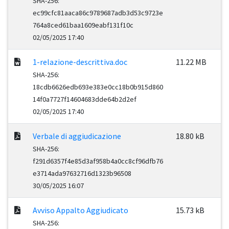
SHA-256:
ec99cfc81aaca86c9789687adb3d53c9723e
764a8ced61baa1609eabf131f10c
02/05/2025 17:40
1-relazione-descrittiva.doc
11.22 MB
SHA-256:
18cdb6626edb693e383e0cc18b0b915d860
14f0a7727f14604683dde64b2d2ef
02/05/2025 17:40
Verbale di aggiudicazione
18.80 kB
SHA-256:
f291d6357f4e85d3af958b4a0cc8cf96dfb76
e3714ada97632716d1323b96508
30/05/2025 16:07
Avviso Appalto Aggiudicato
15.73 kB
SHA-256: