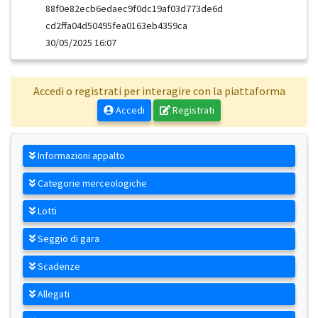
88f0e82ecb6edaec9f0dc19af03d773de6d
cd2ffa04d50495fea0163eb4359ca
30/05/2025 16:07
Accedi o registrati per interagire con la piattaforma
Accedi
Registrati
Informazioni appalto
Categorie merceologiche
Lotti
Seggio di gara
Scadenze
Allegati