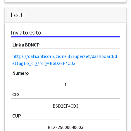
Lotti
Inviato esito
Link a BDNCP
https://dati.anticorruzione.it/superset/dashboard/d
ettaglio_cig/?cig=B6D2EF4CD3
Numero
1
CIG
B6D2EF4CD3
CUP
B12F25000040003