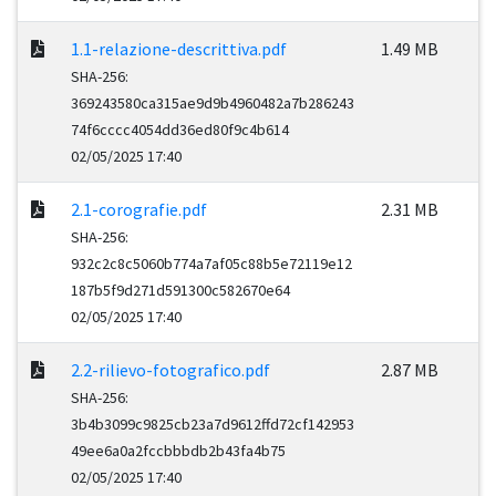
1.1-relazione-descrittiva.pdf
1.49 MB
SHA-256:
369243580ca315ae9d9b4960482a7b286243
74f6cccc4054dd36ed80f9c4b614
02/05/2025 17:40
2.1-corografie.pdf
2.31 MB
SHA-256:
932c2c8c5060b774a7af05c88b5e72119e12
187b5f9d271d591300c582670e64
02/05/2025 17:40
2.2-rilievo-fotografico.pdf
2.87 MB
SHA-256:
3b4b3099c9825cb23a7d9612ffd72cf142953
49ee6a0a2fccbbbdb2b43fa4b75
02/05/2025 17:40