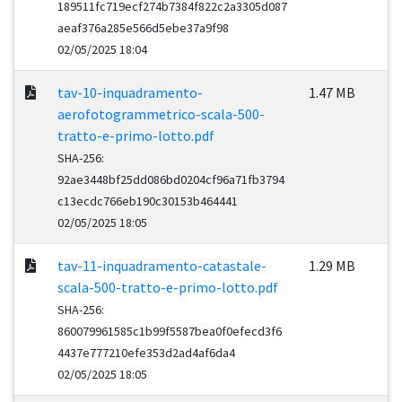
189511fc719ecf274b7384f822c2a3305d087
aeaf376a285e566d5ebe37a9f98
02/05/2025 18:04
tav-10-inquadramento-
1.47 MB
aerofotogrammetrico-scala-500-
tratto-e-primo-lotto.pdf
SHA-256:
92ae3448bf25dd086bd0204cf96a71fb3794
c13ecdc766eb190c30153b464441
02/05/2025 18:05
tav-11-inquadramento-catastale-
1.29 MB
scala-500-tratto-e-primo-lotto.pdf
SHA-256:
860079961585c1b99f5587bea0f0efecd3f6
4437e777210efe353d2ad4af6da4
02/05/2025 18:05