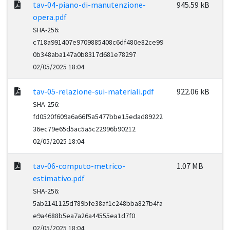
tav-04-piano-di-manutenzione-
945.59 kB
opera.pdf
SHA-256:
c718a991407e9709885408c6df480e82ce99
0b348aba147a0b8317d681e78297
02/05/2025 18:04
tav-05-relazione-sui-materiali.pdf
922.06 kB
SHA-256:
fd0520f609a6a66f5a5477bbe15edad89222
36ec79e65d5ac5a5c22996b90212
02/05/2025 18:04
tav-06-computo-metrico-
1.07 MB
estimativo.pdf
SHA-256:
5ab2141125d789bfe38af1c248bba827b4fa
e9a4688b5ea7a26a44555ea1d7f0
02/05/2025 18:04