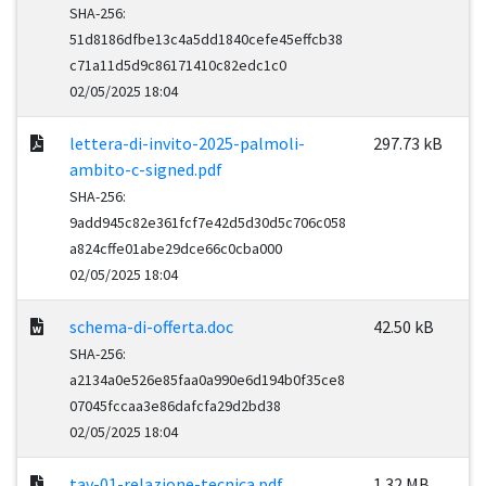
SHA-256:
51d8186dfbe13c4a5dd1840cefe45effcb38
c71a11d5d9c86171410c82edc1c0
02/05/2025 18:04
lettera-di-invito-2025-palmoli-
297.73 kB
ambito-c-signed.pdf
SHA-256:
9add945c82e361fcf7e42d5d30d5c706c058
a824cffe01abe29dce66c0cba000
02/05/2025 18:04
schema-di-offerta.doc
42.50 kB
SHA-256:
a2134a0e526e85faa0a990e6d194b0f35ce8
07045fccaa3e86dafcfa29d2bd38
02/05/2025 18:04
tav-01-relazione-tecnica.pdf
1.32 MB