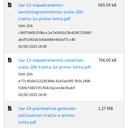
tav-12-inquadramento-
665.59 kB
aerofotogrammetrico-scala-200-
tratto-1e-primo-lotto.pdf
SHA-256:
c96f70605359bcc2e7e091b53b4188715880
abdf1043ab3d0a0d6e9d3af7cc40
02/05/2025 18:05
tav-13-inquadramento-catastale-
706.00 kB
scala-200-tratto-1e-primo-lotto.pdf
SHA-256:
e77c45de5222d5466c42e5ae9917b0c249b
f269cf38073f1f84c0a1ee4e3babf
02/05/2025 18:05
tav-14-planimetria-generale-
1.27 MB
sottoservizi-tratto-e-primo-
lotto.pdf