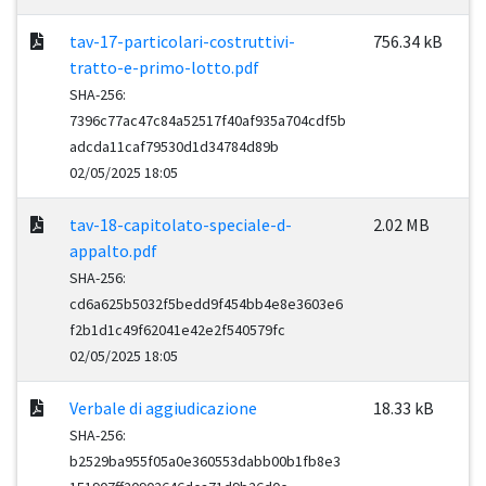
tav-17-particolari-costruttivi-
756.34 kB
tratto-e-primo-lotto.pdf
SHA-256:
7396c77ac47c84a52517f40af935a704cdf5b
adcda11caf79530d1d34784d89b
02/05/2025 18:05
tav-18-capitolato-speciale-d-
2.02 MB
appalto.pdf
SHA-256:
cd6a625b5032f5bedd9f454bb4e8e3603e6
f2b1d1c49f62041e42e2f540579fc
02/05/2025 18:05
Verbale di aggiudicazione
18.33 kB
SHA-256:
b2529ba955f05a0e360553dabb00b1fb8e3