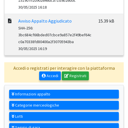
151907ff20902646dca71d9b26d0c
30/05/2025 16:18
Avviso Appalto Aggiudicato
15.39 kB
SHA-256:
3bc684cf66bded07cbce9a857e2f49bef64c
c0a70338fd80400a2f30705943ba
30/05/2025 16:19
Accedi o registrati per interagire con la piattaforma
Accedi
Registrati
Informazioni appalto
Categorie merceologiche
Lotti
Seggio di gara