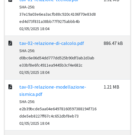
SHA-256:
37e19a03e6ea3acfb88c920c4106f70e83d8
ed4d73f831a38bb77f9275abbb4b
02/05/2025 18:04
tav-02-relazione-di-calcolo.pdf
886.47 kB
SHA-256:
d0bc6e06d54dd777dd525b90df3ab2d3ab
e33bf8e6fc4911ea9445b3cf4e682c
02/05/2025 18:04
tav-03-relazione-modellazione-
1.21 MB
sismica.pdf
SHA-256:
e2b39bcde5aa04e64978160597388194f716
dde5eb8227ff67c4c652dbf8eb73
02/05/2025 18:04