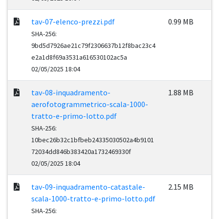
tav-07-elenco-prezzi.pdf
0.99 MB
SHA-256:
9bd5d7926ae21c79f2306637b12f8bac23c4
e2a1d8f69a3531a616530102ac5a
02/05/2025 18:04
tav-08-inquadramento-
1.88 MB
aerofotogrammetrico-scala-1000-
tratto-e-primo-lotto.pdf
SHA-256:
10bec26b32c1bfbeb24335030502a4b9101
72034dd846b383420a1732469330f
02/05/2025 18:04
tav-09-inquadramento-catastale-
2.15 MB
scala-1000-tratto-e-primo-lotto.pdf
SHA-256: