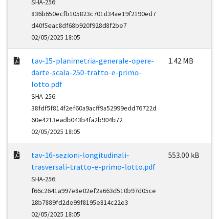
SHA-256:
836b650ecfb105823c701d34ae19f2190ed7
d40f5eac8df68b920f928d8f2be7
02/05/2025 18:05
tav-15-planimetria-generale-opere-
1.42 MB
darte-scala-250-tratto-e-primo-
lotto.pdf
SHA-256:
38fdf5f814f2ef60a9acff9a52999edd76722d
60e4213eadb043b4fa2b904b72
02/05/2025 18:05
tav-16-sezioni-longitudinali-
553.00 kB
trasversali-tratto-e-primo-lotto.pdf
SHA-256:
f66c2641a997e8e02ef2a663d510b97d05ce
28b7889fd2de99f8195e814c22e3
02/05/2025 18:05