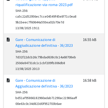
riqualificazione-via-roma-2023.pdf
SHA-256:
ca5c22d52956ec7cce04549f45e8f71c0ea8
9b1beec7f60644a593ea01b70e7d
13/08/2025 19:11
Gare - Comunicazione di
16.55 kB
Aggiudicazione definitiva - 36/2023
SHA-256:
7d32f22dcb26c79bdad638c0c14a68708eb
250de84731dc1c1cbf209fb306db8
13/08/2025 20:13
Gare - Comunicazione di
16.58 kB
Aggiudicazione definitiva - 36/2023
SHA-256:
bd51af95866182960adab71290ac21986aaff
00e63c0c34d823d0f952703b6ae