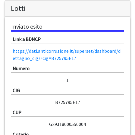
Lotti
Inviato esito
Link a BDNCP
https://dati.anticorruzione.it/superset/dashboard/d
ettaglio_cig/?cig=B725795E17
Numero
1
CIG
B725795E17
CUP
G29J18000550004
Criterio