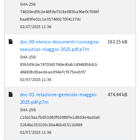
SHA-256:
74620ed5b2e46fdef318e085ba96e0cf566f
baa89fe02c1e357460170f4137dc
02/07/2025 11:36
doc-00-elenco-documenti-consegna-
163.15 kB
esecutivo-maggio-2025.pdf.p7m
SHA-256:
85bfd9c6e7470365760e40ab249488bb62c
46880bd8aedeaed94efcf875eeb97
02/07/2025 11:36
doc-01-relazione-generale-maggio-
474.44 kB
2025.pdf.p7m
SHA-256:
c10a19aa7b653d80f63088fe1d8dde4aa0a6
52846e353103c80a4bb41511b888
02/07/2025 11:36