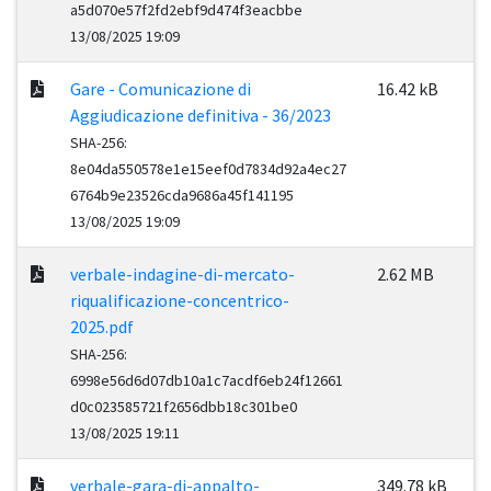
a5d070e57f2fd2ebf9d474f3eacbbe
13/08/2025 19:09
Gare - Comunicazione di
16.42 kB
Aggiudicazione definitiva - 36/2023
SHA-256:
8e04da550578e1e15eef0d7834d92a4ec27
6764b9e23526cda9686a45f141195
13/08/2025 19:09
verbale-indagine-di-mercato-
2.62 MB
riqualificazione-concentrico-
2025.pdf
SHA-256:
6998e56d6d07db10a1c7acdf6eb24f12661
d0c023585721f2656dbb18c301be0
13/08/2025 19:11
verbale-gara-di-appalto-
349.78 kB