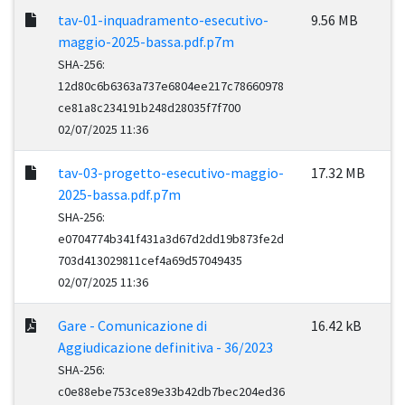
tav-01-inquadramento-esecutivo-
9.56 MB
maggio-2025-bassa.pdf.p7m
SHA-256:
12d80c6b6363a737e6804ee217c78660978
ce81a8c234191b248d28035f7f700
02/07/2025 11:36
tav-03-progetto-esecutivo-maggio-
17.32 MB
2025-bassa.pdf.p7m
SHA-256:
e0704774b341f431a3d67d2dd19b873fe2d
703d413029811cef4a69d57049435
02/07/2025 11:36
Gare - Comunicazione di
16.42 kB
Aggiudicazione definitiva - 36/2023
SHA-256:
c0e88ebe753ce89e33b42db7bec204ed36