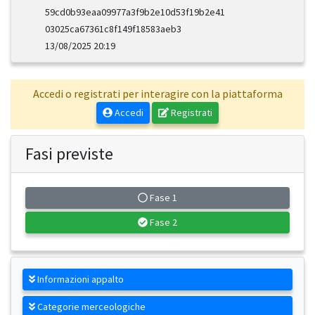
59cd0b93eaa09977a3f9b2e10d53f19b2e41
03025ca67361c8f149f18583aeb3
13/08/2025 20:19
Accedi o registrati per interagire con la piattaforma
Accedi
Registrati
Fasi previste
Fase 1
Fase 2
Informazioni appalto
Categorie merceologiche