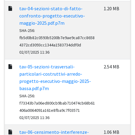
tav-04-sezioni-stato-di-fatto-
1.20 MB
confronto-progetto-esecutivo-
maggio-2025.pdf.p7m
SHA-256:
fb5d0b82c0593b5200b7e9ae9ca87cc8658
4372cd3093cc1344a1583734ddf0d
02/07/2025 11:36
tav-05-sezioni-trasversali-
2.54 MB
particolari-costruttivi-arredo-
progetto-esecutivo-maggio-2025-
bassa.pdf.p7m
SHA-256:
f73343b7a06ed800cb9bab710474cb68b61
406a0064091a161e8fba9c7f03571
02/07/2025 11:36
tav-06-censimento-interferenze-
1.06 MB