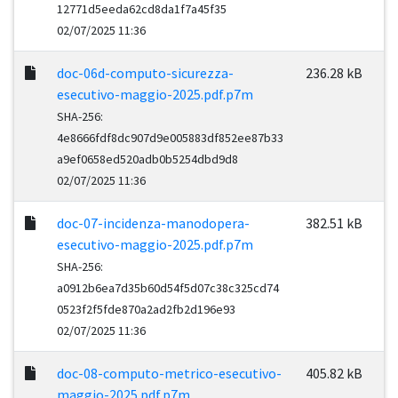
12771d5eeda62cd8da1f7a45f35
02/07/2025 11:36
doc-06d-computo-sicurezza-
236.28 kB
esecutivo-maggio-2025.pdf.p7m
SHA-256:
4e8666fdf8dc907d9e005883df852ee87b33
a9ef0658ed520adb0b5254dbd9d8
02/07/2025 11:36
doc-07-incidenza-manodopera-
382.51 kB
esecutivo-maggio-2025.pdf.p7m
SHA-256:
a0912b6ea7d35b60d54f5d07c38c325cd74
0523f2f5fde870a2ad2fb2d196e93
02/07/2025 11:36
doc-08-computo-metrico-esecutivo-
405.82 kB
maggio-2025.pdf.p7m