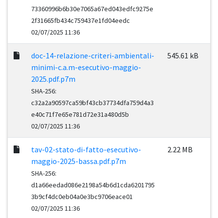
73360996b6b30e7065a67ed043edfc9275e
2f31665fb434c759437e1fd04eedc
02/07/2025 11:36
doc-14-relazione-criteri-ambientali-
545.61 kB
minimi-c.a.m-esecutivo-maggio-
2025.pdf.p7m
SHA-256:
c32a2a90597ca59bf43cb37734dfa759d4a3
e40c71f7e65e781d72e31a480d5b
02/07/2025 11:36
tav-02-stato-di-fatto-esecutivo-
2.22 MB
maggio-2025-bassa.pdf.p7m
SHA-256:
d1a66eedad086e2198a54b6d1cda6201795
3b9cf4dc0eb04a0e3bc9706eace01
02/07/2025 11:36