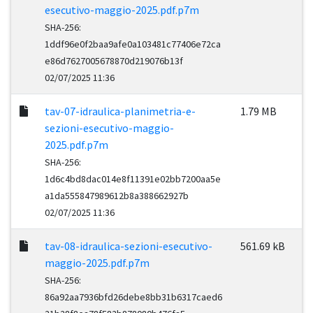
esecutivo-maggio-2025.pdf.p7m
SHA-256:
1ddf96e0f2baa9afe0a103481c77406e72ca
e86d7627005678870d219076b13f
02/07/2025 11:36
tav-07-idraulica-planimetria-e-
1.79 MB
sezioni-esecutivo-maggio-
2025.pdf.p7m
SHA-256:
1d6c4bd8dac014e8f11391e02bb7200aa5e
a1da555847989612b8a388662927b
02/07/2025 11:36
tav-08-idraulica-sezioni-esecutivo-
561.69 kB
maggio-2025.pdf.p7m
SHA-256:
86a92aa7936bfd26debe8bb31b6317caed6