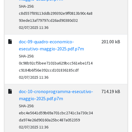
SHA-256:
c8d557f89113ddb299392e9ff0813b90c4a8
93ede13af79797cd26ad90380d32
02/07/2025 11:36
doc-09-quadro-economico-
201.00 kB
esecutivo-maggio-2025.pdf.p7m
SHA-256:
0c98b92cf5bee7101ba629bcc561ebe1f14
c9184b6f56e392ccd101836185cdf
02/07/2025 11:36
doc-10-cronoprogramma-esecutivo-
714.19 kB
maggio-2025.pdf.p7m
SHA-256:
ebc4e5641d59b69a701cbc2741c3a730c34
da974e26d90160a25bc487a052359
02/07/2025 11:36