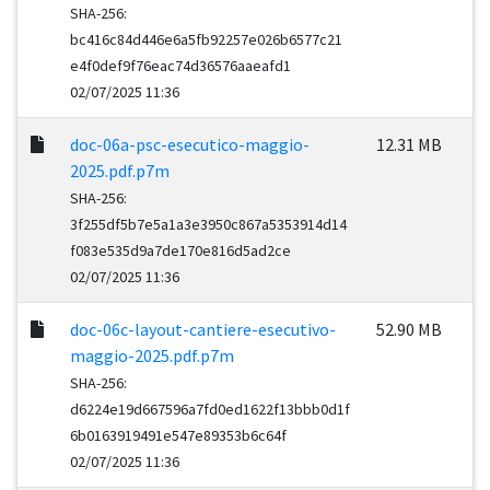
SHA-256:
bc416c84d446e6a5fb92257e026b6577c21
e4f0def9f76eac74d36576aaeafd1
02/07/2025 11:36
doc-06a-psc-esecutico-maggio-
12.31 MB
2025.pdf.p7m
SHA-256:
3f255df5b7e5a1a3e3950c867a5353914d14
f083e535d9a7de170e816d5ad2ce
02/07/2025 11:36
doc-06c-layout-cantiere-esecutivo-
52.90 MB
maggio-2025.pdf.p7m
SHA-256:
d6224e19d667596a7fd0ed1622f13bbb0d1f
6b0163919491e547e89353b6c64f
02/07/2025 11:36