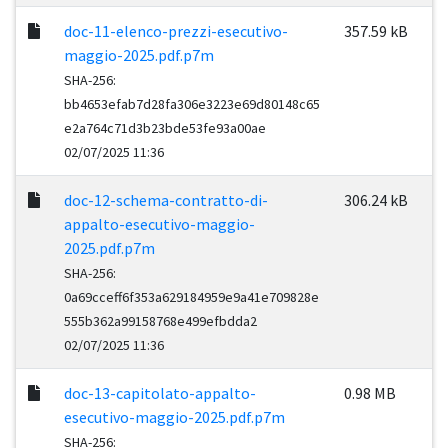
doc-11-elenco-prezzi-esecutivo-
357.59 kB
maggio-2025.pdf.p7m
SHA-256:
bb4653efab7d28fa306e3223e69d80148c65
e2a764c71d3b23bde53fe93a00ae
02/07/2025 11:36
doc-12-schema-contratto-di-
306.24 kB
appalto-esecutivo-maggio-
2025.pdf.p7m
SHA-256:
0a69cceff6f353a629184959e9a41e709828e
555b362a99158768e499efbdda2
02/07/2025 11:36
doc-13-capitolato-appalto-
0.98 MB
esecutivo-maggio-2025.pdf.p7m
SHA-256: