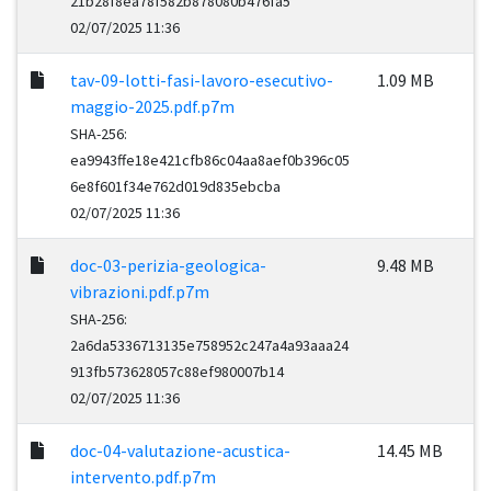
21b28f8ea78f582b878080b476fa5
02/07/2025 11:36
tav-09-lotti-fasi-lavoro-esecutivo-
1.09 MB
maggio-2025.pdf.p7m
SHA-256:
ea9943ffe18e421cfb86c04aa8aef0b396c05
6e8f601f34e762d019d835ebcba
02/07/2025 11:36
doc-03-perizia-geologica-
9.48 MB
vibrazioni.pdf.p7m
SHA-256:
2a6da5336713135e758952c247a4a93aaa24
913fb573628057c88ef980007b14
02/07/2025 11:36
doc-04-valutazione-acustica-
14.45 MB
intervento.pdf.p7m