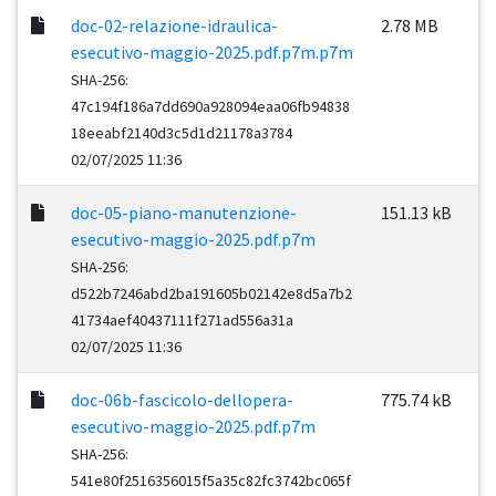
doc-02-relazione-idraulica-
2.78 MB
esecutivo-maggio-2025.pdf.p7m.p7m
SHA-256:
47c194f186a7dd690a928094eaa06fb94838
18eeabf2140d3c5d1d21178a3784
02/07/2025 11:36
doc-05-piano-manutenzione-
151.13 kB
esecutivo-maggio-2025.pdf.p7m
SHA-256:
d522b7246abd2ba191605b02142e8d5a7b2
41734aef40437111f271ad556a31a
02/07/2025 11:36
doc-06b-fascicolo-dellopera-
775.74 kB
esecutivo-maggio-2025.pdf.p7m
SHA-256:
541e80f2516356015f5a35c82fc3742bc065f