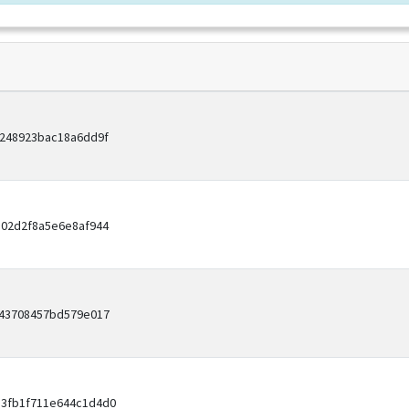
8248923bac18a6dd9f
302d2f8a5e6e8af944
943708457bd579e017
b3fb1f711e644c1d4d0