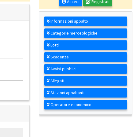
Accedi
Registrati
Informazioni appalto
Categorie merceologiche
Lotti
Scadenze
Avvisi pubblici
Allegati
Stazioni appaltanti
Operatore economico