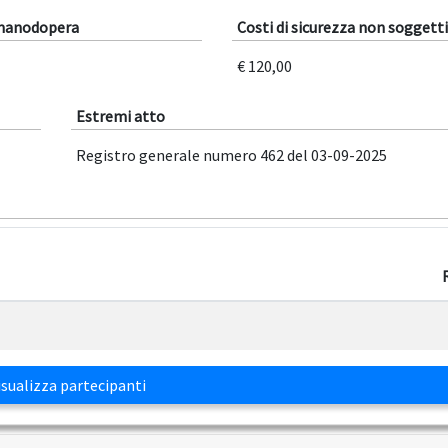
 manodopera
Costi di sicurezza non soggetti
€ 120,00
Estremi atto
Registro generale numero 462 del 03-09-2025
sualizza partecipanti