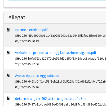
Allegati
norme-tecniche.pdf
SHA-256: 49b890d9e8e143a02952d3e82a26455f3fea3ffee89941
02/07/2025 10:29
verbale-di-proposta-di-aggiudicazione-signed.pdf
SHA-256: b0fe763c812972cfe565d1b850f93489ccc8adaddf626e
29/07/2025 17:06
Avviso Appalto Aggiudicato
SHA-256: 6468b2f414c51f8eb23186b5269c432a6692f2494c726a
03/09/2025 15:26
determina-gen-462-atto-originale.pdf.p7m
SHA-256: 5437e914dae9f87e60493ea8b26d17cc434988e6502cb