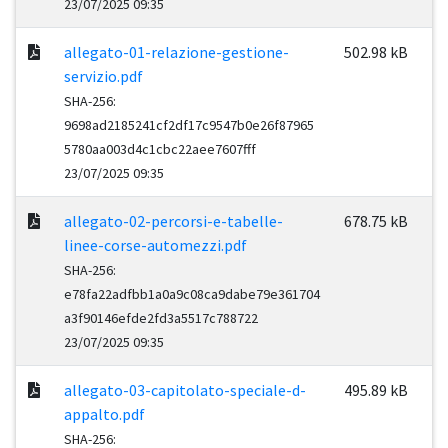
23/07/2025 09:35
allegato-01-relazione-gestione-
502.98 kB
servizio.pdf
SHA-256:
9698ad2185241cf2df17c9547b0e26f87965
5780aa003d4c1cbc22aee7607fff
23/07/2025 09:35
allegato-02-percorsi-e-tabelle-
678.75 kB
linee-corse-automezzi.pdf
SHA-256:
e78fa22adfbb1a0a9c08ca9dabe79e361704
a3f90146efde2fd3a5517c788722
23/07/2025 09:35
allegato-03-capitolato-speciale-d-
495.89 kB
appalto.pdf
SHA-256: