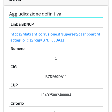
Aggiudicazione definitiva
Link a BDNCP
https://dati.anticorruzione.it/superset/dashboard/d
ettaglio_cig/?cig=B7DF60DA11
Numero
1
CIG
B7DF60DA11
CUP
I34D25002400004
Criterio