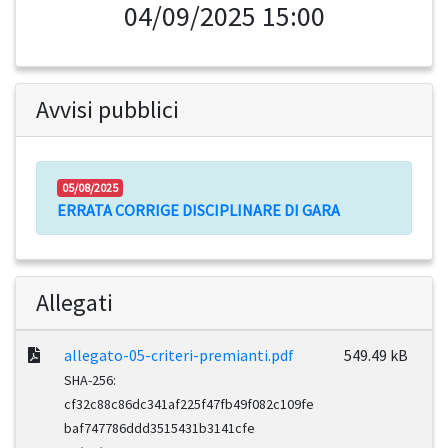
04/09/2025 15:00
Avvisi pubblici
05/08/2025
ERRATA CORRIGE DISCIPLINARE DI GARA
Allegati
allegato-05-criteri-premianti.pdf
549.49 kB
SHA-256:
cf32c88c86dc341af225f47fb49f082c109fe
baf747786ddd3515431b3141cfe