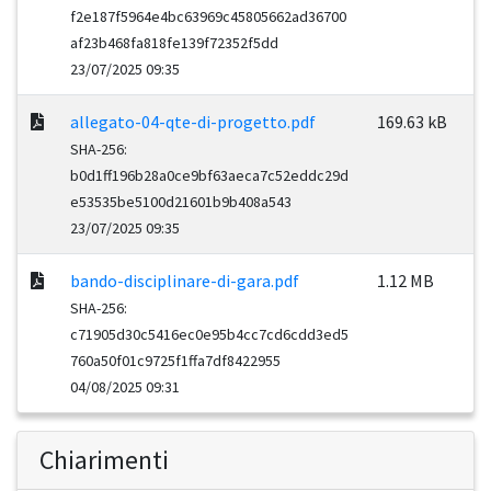
f2e187f5964e4bc63969c45805662ad36700
af23b468fa818fe139f72352f5dd
23/07/2025 09:35
allegato-04-qte-di-progetto.pdf
169.63 kB
SHA-256:
b0d1ff196b28a0ce9bf63aeca7c52eddc29d
e53535be5100d21601b9b408a543
23/07/2025 09:35
bando-disciplinare-di-gara.pdf
1.12 MB
SHA-256:
c71905d30c5416ec0e95b4cc7cd6cdd3ed5
760a50f01c9725f1ffa7df8422955
04/08/2025 09:31
Chiarimenti