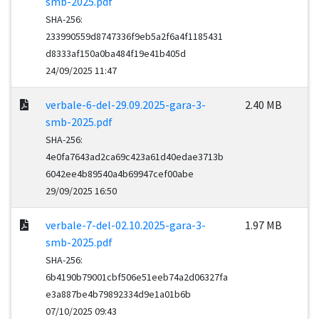
smb-2025.pdf
SHA-256:
233990559d8747336f9eb5a2f6a4f1185431
d8333af150a0ba484f19e41b405d
24/09/2025 11:47
verbale-6-del-29.09.2025-gara-3-
2.40 MB
smb-2025.pdf
SHA-256:
4e0fa7643ad2ca69c423a61d40edae3713b
6042ee4b89540a4b69947cef00abe
29/09/2025 16:50
verbale-7-del-02.10.2025-gara-3-
1.97 MB
smb-2025.pdf
SHA-256:
6b4190b79001cbf506e51eeb74a2d06327fa
e3a887be4b79892334d9e1a01b6b
07/10/2025 09:43