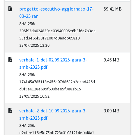
progetto-esecutivo-aggiornato-17-
59.41 MB
03-25.rar
SHA-256:
396f93da024830cc03940096e6b8f6a7b3ea
55ad3e66f50171007d0eadb09810
28/07/2025 12:20
verbale-1-del-02.09.2025-gara-3-
9.46 MB
smb-2025.pdf
SHA-256:
174145a785118e456c07d8682b2ecad426d
d8f5e6128e689f690bee5f8e81b15
17/09/2025 10:52
verbale-2-del-10.09.2025-gara-3-
3.00 MB
smb-2025.pdf
SHA-256:
e2cfee116e5d75bb723c31081214efc48a1