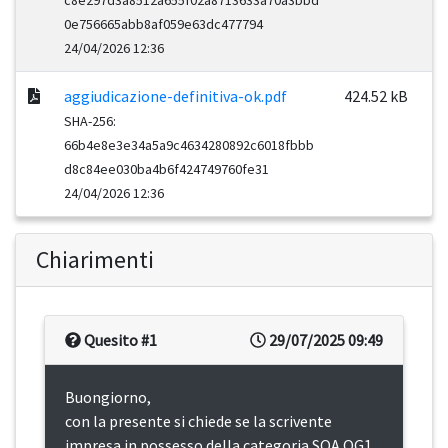
c8e297d3a8512a655f02a8713633a70a3bbd
0e756665abb8af059e63dc477794
24/04/2026 12:36
aggiudicazione-definitiva-ok.pdf
424.52 kB
SHA-256:
66b4e8e3e34a5a9c4634280892c6018fbbb
d8c84ee030ba4b6f424749760fe31
24/04/2026 12:36
Chiarimenti
Quesito #1
29/07/2025 09:49
Buongiorno,
con la presente si chiede se la scrivente
impresa in possesso della categoria SOA OG1