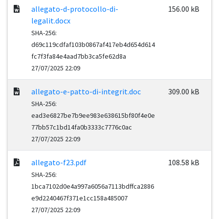
allegato-d-protocollo-di-
156.00 kB
legalit.docx
SHA-256:
d69c119cdfaf103b0867af417eb4d654d614
fc7f3fa84e4aad7bb3ca5fe62d8a
27/07/2025 22:09
allegato-e-patto-di-integrit.doc
309.00 kB
SHA-256:
ead3e6827be7b9ee983e638615bf80f4e0e
77bb57c1bd14fa0b3333c7776c0ac
27/07/2025 22:09
allegato-f23.pdf
108.58 kB
SHA-256:
1bca7102d0e4a997a6056a7113bdffca2886
e9d2240467f371e1cc158a485007
27/07/2025 22:09