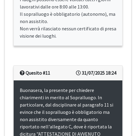
lavorativi dalle ore 8:00 alle 13:00.
Il sopralluogo è obbligatorio (autonomo), ma
non assistito.
Non verrà rilasciato nessun certificato di presa
visione dei luoghi.
Quesito #11
31/07/2025 18:24
Buonasera, la presente per chiedere
chiarimenti in merito al Sopralluogo. In
particolare, dal disciplinare al paragrafo 11 si
evince che il sopralluogo è obbligatorio ma
non assistito diversamente da quanto
riportato nell'allegato C, dove è riportata la
dicitura "ATTESTAZIONE DI AVVENUTO