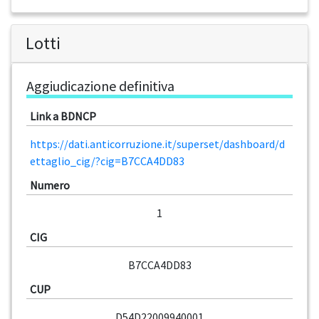
Lotti
Aggiudicazione definitiva
Link a BDNCP
https://dati.anticorruzione.it/superset/dashboard/d
ettaglio_cig/?cig=B7CCA4DD83
Numero
1
CIG
B7CCA4DD83
CUP
D54D22009940001