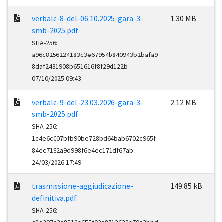
verbale-8-del-06.10.2025-gara-3-
1.30 MB
smb-2025.pdf
SHA-256:
a96c8256224183c3e67954b840943b2bafa9
8daf2431908b651616f8f29d122b
07/10/2025 09:43
verbale-9-del-23.03.2026-gara-3-
2.12 MB
smb-2025.pdf
SHA-256:
1c4e6c007bfb90be728bd64bab6702c965f
84ec7192a9d998f6e4ec171df67ab
24/03/2026 17:49
trasmissione-aggiudicazione-
149.85 kB
definitiva.pdf
SHA-256: