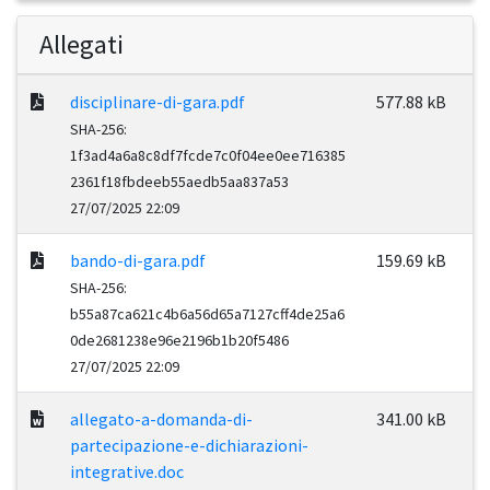
Allegati
disciplinare-di-gara.pdf
577.88 kB
SHA-256:
1f3ad4a6a8c8df7fcde7c0f04ee0ee716385
2361f18fbdeeb55aedb5aa837a53
27/07/2025 22:09
bando-di-gara.pdf
159.69 kB
SHA-256:
b55a87ca621c4b6a56d65a7127cff4de25a6
0de2681238e96e2196b1b20f5486
27/07/2025 22:09
allegato-a-domanda-di-
341.00 kB
partecipazione-e-dichiarazioni-
integrative.doc