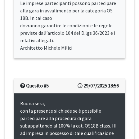
Le imprese partecipanti possono partecipare
alla gara in avvalimento per la categoria OS
18B. In tal caso
dovranno garantire le condizioni e le regole
previste dall’articolo 104 del D.lgs 36/2023 e i
relativi allegati.
Architetto Michele Milici
Quesito #5
29/07/2025 18:56
Buona sera,
con la presente si chiede se è possibile
partecipare alla procedura di gara
subappaltando al 100% la cat. OS18B class. III
ad impresa in possesso di tale qualificazione