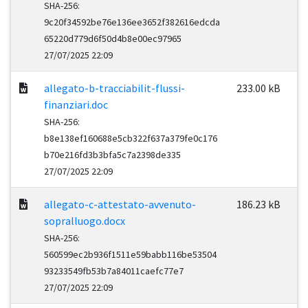
SHA-256:
9c20f34592be76e136ee3652f382616edcda
65220d779d6f50d4b8e00ec97965
27/07/2025 22:09
allegato-b-tracciabilit-flussi-
233.00 kB
finanziari.doc
SHA-256:
b8e138ef160688e5cb322f637a379fe0c176
b70e216fd3b3bfa5c7a2398de335
27/07/2025 22:09
allegato-c-attestato-avvenuto-
186.23 kB
sopralluogo.docx
SHA-256:
560599ec2b936f1511e59babb116be53504
93233549fb53b7a84011caefc77e7
27/07/2025 22:09