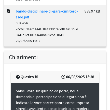
bando-disciplinare-di-gara-cimitero-
838.97 kB
ssde.pdf
SHA-256:
7cc6313e4fb444168aa330bf40d8aaa19d6e
9448e3cf30673448ba69e5a68610
29/07/2025 19:32
Chiarimenti
Quesito #1
06/08/2025 15:38
Salve , avrei un quesito da porre, nella
domanda di partecipazione allegata non è
indicata la voce partecipante come impresa
singola avvalente, posso inseirla in maniera