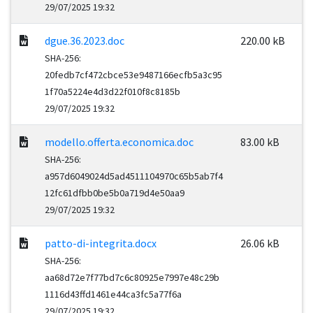
29/07/2025 19:32
dgue.36.2023.doc
220.00 kB
SHA-256:
20fedb7cf472cbce53e9487166ecfb5a3c95
1f70a5224e4d3d22f010f8c8185b
29/07/2025 19:32
modello.offerta.economica.doc
83.00 kB
SHA-256:
a957d6049024d5ad4511104970c65b5ab7f4
12fc61dfbb0be5b0a719d4e50aa9
29/07/2025 19:32
patto-di-integrita.docx
26.06 kB
SHA-256:
aa68d72e7f77bd7c6c80925e7997e48c29b
1116d43ffd1461e44ca3fc5a77f6a
29/07/2025 19:32