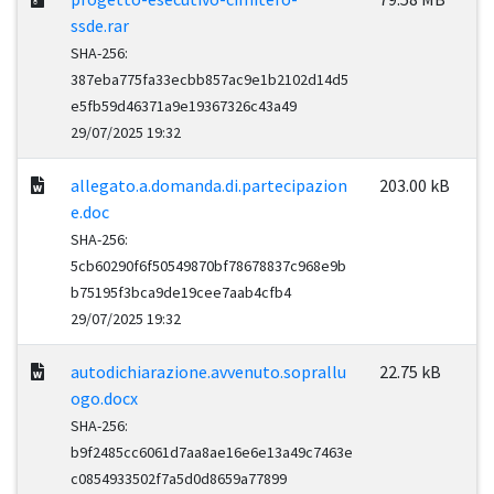
ssde.rar
SHA-256:
387eba775fa33ecbb857ac9e1b2102d14d5
e5fb59d46371a9e19367326c43a49
29/07/2025 19:32
allegato.a.domanda.di.partecipazion
203.00 kB
e.doc
SHA-256:
5cb60290f6f50549870bf78678837c968e9b
b75195f3bca9de19cee7aab4cfb4
29/07/2025 19:32
autodichiarazione.avvenuto.soprallu
22.75 kB
ogo.docx
SHA-256:
b9f2485cc6061d7aa8ae16e6e13a49c7463e
c0854933502f7a5d0d8659a77899