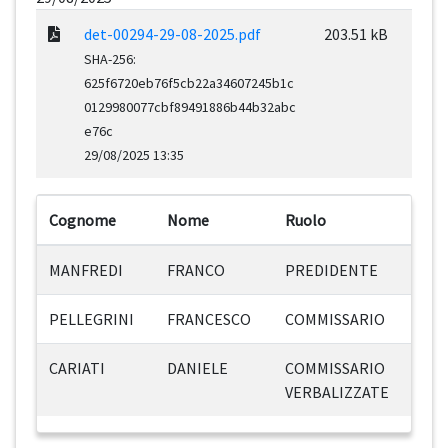
det-00294-29-08-2025.pdf
203.51 kB
SHA-256:
625f6720eb76f5cb22a34607245b1c
0129980077cbf89491886b44b32abc
e76c
29/08/2025 13:35
Cognome
Nome
Ruolo
MANFREDI
FRANCO
PREDIDENTE
PELLEGRINI
FRANCESCO
COMMISSARIO
CARIATI
DANIELE
COMMISSARIO
VERBALIZZATE