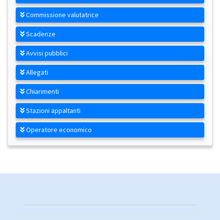
Commissione valutatrice
Scadenze
Avvisi pubblici
Allegati
Chiarimenti
Stazioni appaltanti
Operatore economico