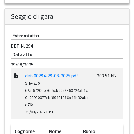
Seggio di gara
Estremi atto
DET. N. 294
Data atto
29/08/2025
det-00294-29-08-2025.pdf
203.51 kB
SHA-256:
625f6720eb76f5cb22a34607245b1c
0129980077cbf89491886b44b32abc
e76c
29/08/2025 13:31
Cognome
Nome
Ruolo