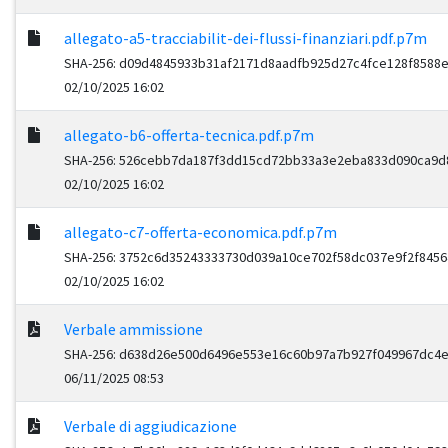
allegato-a5-tracciabilit-dei-flussi-finanziari.pdf.p7m
SHA-256: d09d4845933b31af2171d8aadfb925d27c4fce128f8588
02/10/2025 16:02
allegato-b6-offerta-tecnica.pdf.p7m
SHA-256: 526cebb7da187f3dd15cd72bb33a3e2eba833d090ca9d
02/10/2025 16:02
allegato-c7-offerta-economica.pdf.p7m
SHA-256: 3752c6d35243333730d039a10ce702f58dc037e9f2f8456
02/10/2025 16:02
Verbale ammissione
SHA-256: d638d26e500d6496e553e16c60b97a7b927f049967dc4
06/11/2025 08:53
Verbale di aggiudicazione