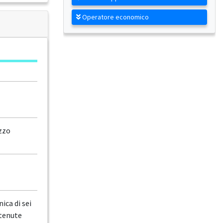
Operatore economico
zzo
ica di sei
ntenute