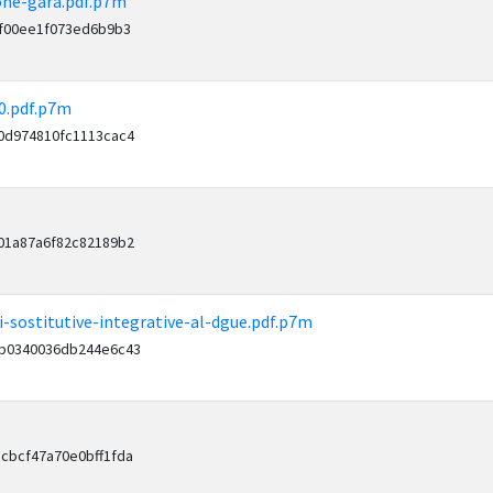
ione-gara.pdf.p7m
3f00ee1f073ed6b9b3
0.pdf.p7m
0d974810fc1113cac4
01a87a6f82c82189b2
-sostitutive-integrative-al-dgue.pdf.p7m
2b0340036db244e6c43
cbcf47a70e0bff1fda