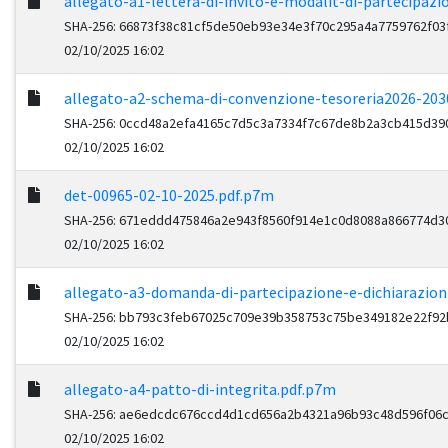
allegato-a1-lettera-di-invito-e-modalit-di-partecipaz
SHA-256: 66873f38c81cf5de50eb93e34e3f70c295a4a7759762f0
02/10/2025 16:02
allegato-a2-schema-di-convenzione-tesoreria2026-203
SHA-256: 0ccd48a2efa4165c7d5c3a7334f7c67de8b2a3cb415d39
02/10/2025 16:02
det-00965-02-10-2025.pdf.p7m
SHA-256: 671eddd475846a2e943f8560f914e1c0d8088a866774d3
02/10/2025 16:02
allegato-a3-domanda-di-partecipazione-e-dichiarazioni
SHA-256: bb793c3feb67025c709e39b358753c75be349182e22f9
02/10/2025 16:02
allegato-a4-patto-di-integrita.pdf.p7m
SHA-256: ae6edcdc676ccd4d1cd656a2b4321a96b93c48d596f06c
02/10/2025 16:02