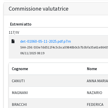
Commissione valutatrice
Estremi atto
117/IV
det-01060-05-11-2025.pdf.p7m
SHA-256: 033e7dd512f4c5cbca59840b0cb7b3bfa35a61e86435
06/11/2025 08:19
Cognome
Nome
CANUTI
ANNA MARIA
MAGNANI
NAZARIO
BRACCHI
FEDERICA