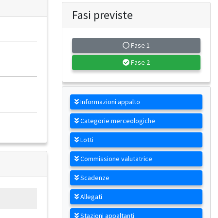
Fasi previste
Fase 1
Fase 2
Informazioni appalto
Categorie merceologiche
Lotti
Commissione valutatrice
Scadenze
Allegati
Stazioni appaltanti