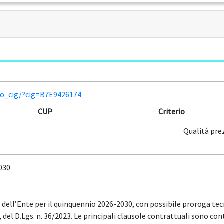
lio_cig/?cig=B7E9426174
CUP
Criterio
Qualità pre
030
 dell’Ente per il quinquennio 2026-2030, con possibile proroga tecn
, del D.Lgs. n. 36/2023. Le principali clausole contrattuali sono co