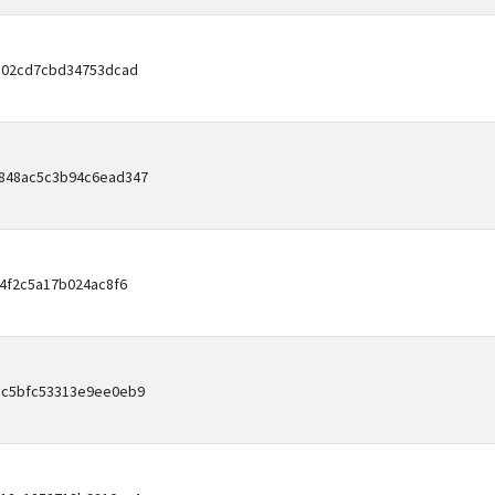
e02cd7cbd34753dcad
848ac5c3b94c6ead347
4f2c5a17b024ac8f6
ec5bfc53313e9ee0eb9