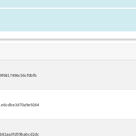
9f6817496c56cf0bfb
d1e6cdbe3d70a9e9264
9b82aa3fd59babcd2dc