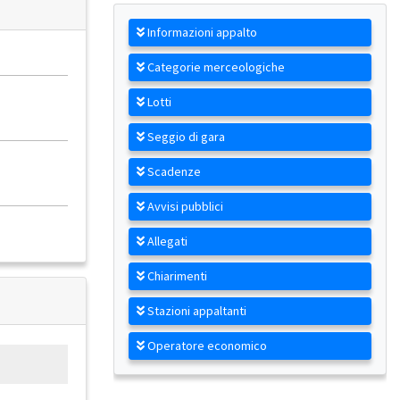
Informazioni appalto
Categorie merceologiche
Lotti
Seggio di gara
Scadenze
Avvisi pubblici
Allegati
Chiarimenti
Stazioni appaltanti
Operatore economico