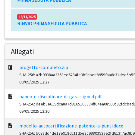
PRIMA SEDUTA PUBBLICA
18/11/2025
RINVIO PRIMA SEDUTA PUBBLICA
Allegati
progetto-completo.zip
SHA-256: a2b0938aa2363ee6284fe3b9abee8959faa6c31dee5b5f
09/09/2025 12:27
bando-e-disciplinare-di-gara-signed.pdf
SHA-256: deeb8e615dca8a7d8165105334ff04ea08900c82fdcba
09/09/2025 12:30
modello-autocertificazione-patente-a-punti.docx
SHA-256: b07add4de17e918dcf1d5e3c9980392ae2fd613f7ac8b