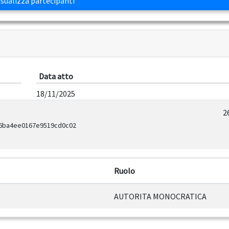
sualizza partecipanti
Data atto
18/11/2025
2
96ba4ee0167e9519cd0c02
Ruolo
AUTORITA MONOCRATICA