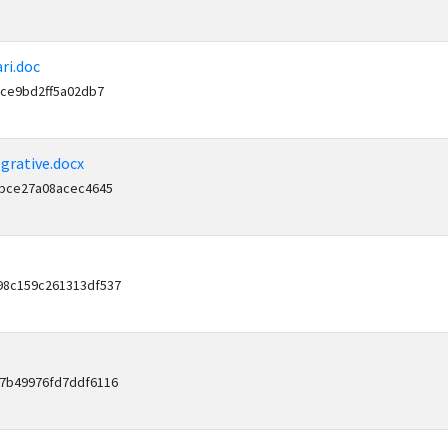
ri.doc
8ce9bd2ff5a02db7
grative.docx
3bce27a08acec4645
98c159c261313df537
a7b49976fd7ddf6116