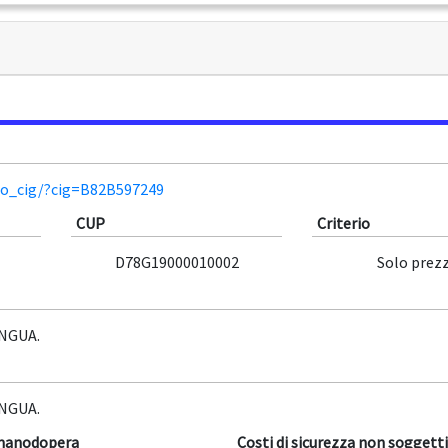
lio_cig/?cig=B82B597249
CUP
Criterio
D78G19000010002
Solo prez
NGUA.
NGUA.
 manodopera
Costi di sicurezza non soggetti