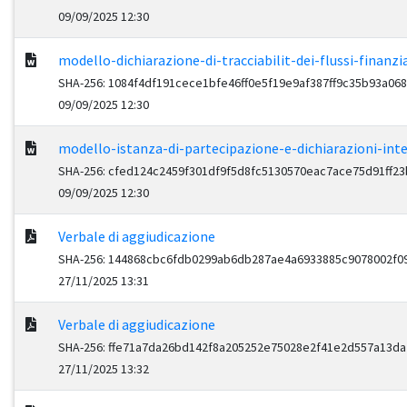
09/09/2025 12:30
modello-dichiarazione-di-tracciabilit-dei-flussi-finanzia
SHA-256: 1084f4df191cece1bfe46ff0e5f19e9af387ff9c35b93a06
09/09/2025 12:30
modello-istanza-di-partecipazione-e-dichiarazioni-inte
SHA-256: cfed124c2459f301df9f5d8fc5130570eac7ace75d91ff2
09/09/2025 12:30
Verbale di aggiudicazione
SHA-256: 144868cbc6fdb0299ab6db287ae4a6933885c9078002f0
27/11/2025 13:31
Verbale di aggiudicazione
SHA-256: ffe71a7da26bd142f8a205252e75028e2f41e2d557a13d
27/11/2025 13:32