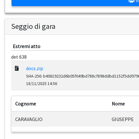
Vi
Seggio di gara
Estremi atto
det 638
docs.zip
SHA-256: b40619232d6b05f049bd788cf898ddbd1152f5dd97
18/11/2025 14:56
Cognome
Nome
CARAVAGLIO
GIUSEPPE