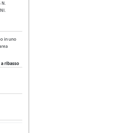
 N.
NI.
no in uno
area
 a ribasso