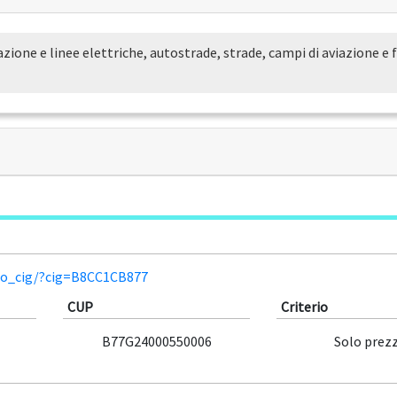
zione e linee elettriche, autostrade, strade, campi di aviazione e f
glio_cig/?cig=B8CC1CB877
CUP
Criterio
B77G24000550006
Solo prez