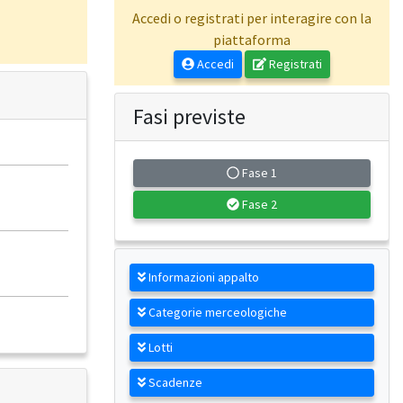
Accedi o registrati per interagire con la
piattaforma
Accedi
Registrati
Fasi previste
Fase 1
Fase 2
Informazioni appalto
Categorie merceologiche
Lotti
Scadenze