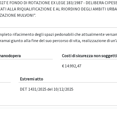
2027 E FONDO DI ROTAZIONE EX LEGE 183/1987 - DELIBERA CIPESS
ATI ALLA RIQUALIFICAZIONE E AL RIORDINO DEGLI AMBITI URBA
ZAZIONE MULVONI”.
 completo rifacimento degli spazi pedonabili che attualmente versa
amai giunto alla fine del suo percorso di vita, realizzazione di un’
 manodopera
Costi di sicurezza non soggetti
€ 14.992,47
Estremi atto
DET 1431/2025 del 10/12/2025