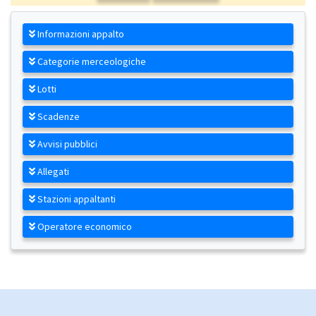
Informazioni appalto
Categorie merceologiche
Lotti
Scadenze
Avvisi pubblici
Allegati
Stazioni appaltanti
Operatore economico