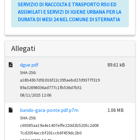
SERVIZIO DI RACCOLTA E TRASPORTO RSU ED
ASSIMILATI E SERVIZI DI IGIENE URBANA PER LA
DURATA DI MESI 24 NEL COMUNE DI STERNATIA
Allegati
dgue.pdf
89.61 kB
SHA-256:
a18b43b7d91016f22c395aebd27d9377f319
89a32698036ad777c1fb536d7b51
08/11/2025 12:06
bando-gara-ponte.pdf.p7m
1.06 MB
SHA-256:
c69385aa19a4e1407effe220d2b5205c2d08
7cd2054accbf201ccb8f459dc2b0