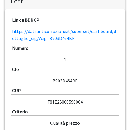
Lotti
Link a BDNCP
https://dati.anticorruzione.it/superset/dashboard/d
ettaglio_cig/?cig=B903D464BF
Numero
1
CIG
B903D464BF
CUP
F81E25000590004
Criterio
Qualità prezzo