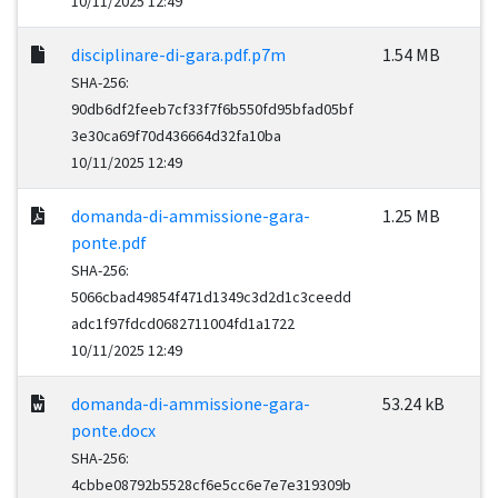
10/11/2025 12:49
disciplinare-di-gara.pdf.p7m
1.54 MB
SHA-256:
90db6df2feeb7cf33f7f6b550fd95bfad05bf
3e30ca69f70d436664d32fa10ba
10/11/2025 12:49
domanda-di-ammissione-gara-
1.25 MB
ponte.pdf
SHA-256:
5066cbad49854f471d1349c3d2d1c3ceedd
adc1f97fdcd0682711004fd1a1722
10/11/2025 12:49
domanda-di-ammissione-gara-
53.24 kB
ponte.docx
SHA-256:
4cbbe08792b5528cf6e5cc6e7e7e319309b