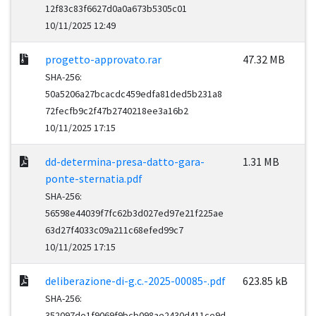
12f83c83f6627d0a0a673b5305c01
10/11/2025 12:49
progetto-approvato.rar
47.32 MB
SHA-256:
50a5206a27bcacdc459edfa81ded5b231a8
72fecfb9c2f47b2740218ee3a16b2
10/11/2025 17:15
dd-determina-presa-datto-gara-
1.31 MB
ponte-sternatia.pdf
SHA-256:
56598e44039f7fc62b3d027ed97e21f225ae
63d27f4033c09a211c68efed99c7
10/11/2025 17:15
deliberazione-di-g.c.-2025-00085-.pdf
623.85 kB
SHA-256:
352097de1f9069f9bcb098ae2430d411ce9d