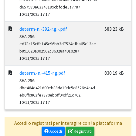
d657989e63343189cbfdde5a7787
10/11/2025 17:17
determ-n.-392-r.g.-.pdf
583.23 kB
SHA-256:
ed78c15cffc145c96bb3d7524efba65c13ae
b891629a902962c36328a4910287
10/11/2025 17:17
determ.-n.-415-r.g.pdf
830.19 kB
SHA-256:
dbe464d421d00eb88da19dc5c8526e4c4d
eb6ffc863fe7370ebbff94df21c762
10/11/2025 17:17
Accedi o registrati per interagire con la piattaforma
Accedi
Registrati