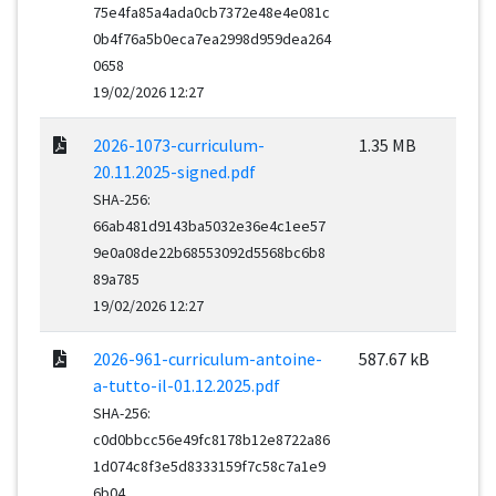
75e4fa85a4ada0cb7372e48e4e081c
0b4f76a5b0eca7ea2998d959dea264
0658
19/02/2026 12:27
2026-1073-curriculum-
1.35 MB
20.11.2025-signed.pdf
SHA-256:
66ab481d9143ba5032e36e4c1ee57
9e0a08de22b68553092d5568bc6b8
89a785
19/02/2026 12:27
2026-961-curriculum-antoine-
587.67 kB
a-tutto-il-01.12.2025.pdf
SHA-256:
c0d0bbcc56e49fc8178b12e8722a86
1d074c8f3e5d8333159f7c58c7a1e9
6b04