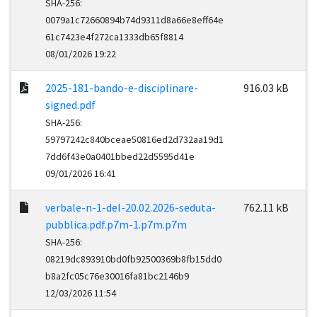
SHA-256:
0079a1c72660894b74d9311d8a66e8eff64e
61c7423e4f272ca1333db65f8814
08/01/2026 19:22
2025-181-bando-e-disciplinare-
916.03 kB
signed.pdf
SHA-256:
59797242c840bceae50816ed2d732aa19d1
7dd6f43e0a0401bbed22d5595d41e
09/01/2026 16:41
verbale-n-1-del-20.02.2026-seduta-
762.11 kB
pubblica.pdf.p7m-1.p7m.p7m
SHA-256:
08219dc893910bd0fb92500369b8fb15dd0
b8a2fc05c76e30016fa81bc2146b9
12/03/2026 11:54