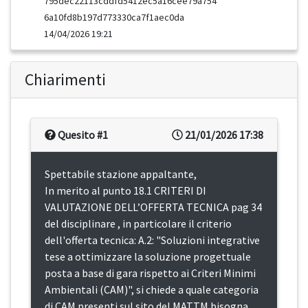
795dec22113cddfd5412ec5a16cee79a754
6a10fd8b197d773330ca7f1aec0da
14/04/2026 19:21
Chiarimenti
Quesito #1
21/01/2026 17:38
Spettabile stazione appaltante,
In merito al punto 18.1 CRITERI DI
VALUTAZIONE DELL’OFFERTA TECNICA pag 34
del disciplinare , in particolare il criterio
dell'offerta tecnica: A.2: "Soluzioni integrative
tese a ottimizzare la soluzione progettuale
posta a base di gara rispetto ai Criteri Minimi
Ambientali (CAM)", si chiede a quale categoria
di CAM presenti sul sito del MATTM bisogna