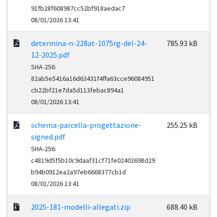
91fb28f608987cc52bf918aedac7
08/01/2026 13:41
determina-n-228at-1075rg-del-24-
785.93 kB
12-2025.pdf
SHA-256:
82ab5e5416a16d63431f4ffa63cce96084951
cb22bf21e7da5d113febac894a1
08/01/2026 13:41
schema-parcella-progettazione-
255.25 kB
signed.pdf
SHA-256:
c4819d5f5b10c9daaf31cf71fe02402698d29
b94b0912ea2a97eb6668377cb1d
08/01/2026 13:41
2025-181-modelli-allegati.zip
688.40 kB