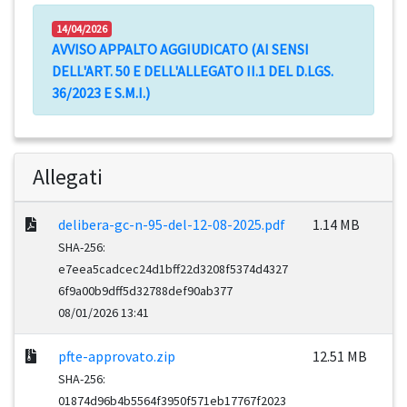
14/04/2026
AVVISO APPALTO AGGIUDICATO (AI SENSI
DELL'ART. 50 E DELL'ALLEGATO II.1 DEL D.LGS.
36/2023 E S.M.I.)
Allegati
delibera-gc-n-95-del-12-08-2025.pdf
1.14 MB
SHA-256:
e7eea5cadcec24d1bff22d3208f5374d4327
6f9a00b9dff5d32788def90ab377
08/01/2026 13:41
pfte-approvato.zip
12.51 MB
SHA-256:
01874d96b4b5564f3950f571eb17767f2023