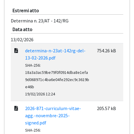
Estremi atto
Determina n. 23/AT - 142/RG
Data atto
13/02/2026
determina-n-23at-142rg-del-
754.26 kB
13-02-2026.pdf
SHA-256:
18a3a3ac59be79f0f0914dba8e1efa
9d068971c4ba6e04fe292ec9c3619b
e46b
19/02/2026 12:24
2026-871-curriculum-vitae-
205.57 kB
agg.-novembre-2025-
signed.pdf
SHA-256: