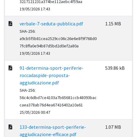
3217121231a374be112aebc4f59aa
19/05/2026 17:43
verbale-7-seduta-pubblica.pdf
1.15 MB
SHA-256:
a9cb5f5b81cea2529cc06c26e6e8f9f768d0
7fc8ffa0e94b87d5bd2d0ef2a80a
19/05/2026 17:43
91-determina-sport-periferie-
539.86 kB
roccadaspide-proposta-
aggiudicazione.pdf
SHA-256:
56c4c6dbd7ce4103a7b65681ccb48093bac
caea378ab76d4ea67416402a10a61
25/05/2026 00:47
133-determina-sport-periferie-
1.07 MB
aggiudicazione-efficace.pdf