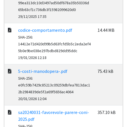
99ea313dc10d3497ad50df678a35b50336d
65b63cf1c736db3f15982099620d0
29/12/2025 17:35
codice-comportamento.pdf
14.44 MB
SHA-256:
14412e72d420d99b5d63fcfd5b5c2eda2ef4
5b0e9be038e297bdbd829dd95ddc
19/01/2026 12:18
5-costi-manodopera-.pdf
75.43 kB
SHA-256:
e0fc59b7429c85213c09259dbfea7813dac1
2b2984839de5f2a69f5656ac4064
20/01/2026 12:04
sa20240031-favorevole-parere-coni-
357.10 kB
2025.pdf
SHA-256: