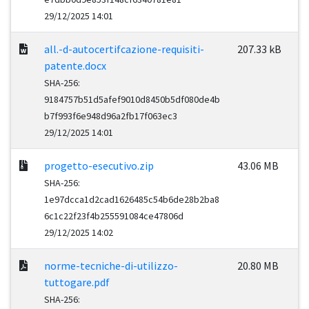
29/12/2025 14:01
all.-d-autocertifcazione-requisiti-
207.33 kB
patente.docx
SHA-256:
9184757b51d5afef9010d8450b5df080de4b
b7f993f6e948d96a2fb17f063ec3
29/12/2025 14:01
progetto-esecutivo.zip
43.06 MB
SHA-256:
1e97dcca1d2cad1626485c54b6de28b2ba8
6c1c22f23f4b255591084ce47806d
29/12/2025 14:02
norme-tecniche-di-utilizzo-
20.80 MB
tuttogare.pdf
SHA-256: