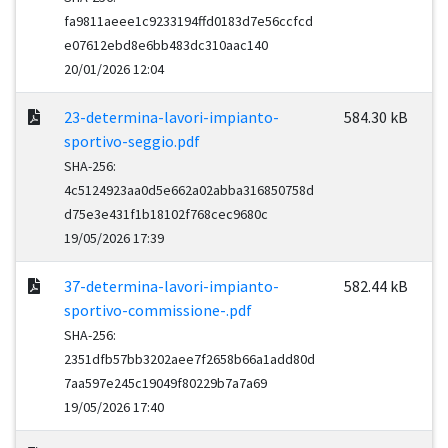
fa9811aeee1c9233194ffd0183d7e56ccfcd
e07612ebd8e6bb483dc310aac140
20/01/2026 12:04
23-determina-lavori-impianto-
584.30 kB
sportivo-seggio.pdf
SHA-256:
4c5124923aa0d5e662a02abba316850758d
d75e3e431f1b18102f768cec9680c
19/05/2026 17:39
37-determina-lavori-impianto-
582.44 kB
sportivo-commissione-.pdf
SHA-256:
2351dfb57bb3202aee7f2658b66a1add80d
7aa597e245c19049f80229b7a7a69
19/05/2026 17:40