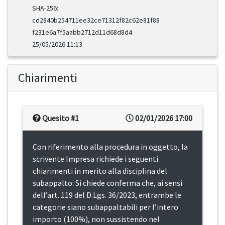
SHA-256:
cd2840b254711ee32ce71312f82c62e81f88
f231e6a7f5aabb2712d11d68d8d4
25/05/2026 11:13
Chiarimenti
Quesito #1
02/01/2026 17:00
Con riferimento alla procedura in oggetto, la
scrivente Impresa richiede i seguenti
chiarimenti in merito alla disciplina del
subappalto: Si chiede conferma che, ai sensi
dell’art. 119 del D.Lgs. 36/2023, entrambe le
categorie siano subappaltabili per l’intero
importo (100%), non sussistendo nel