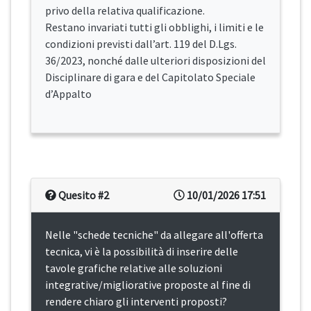
privo della relativa qualificazione.
Restano invariati tutti gli obblighi, i limiti e le
condizioni previsti dall’art. 119 del D.Lgs.
36/2023, nonché dalle ulteriori disposizioni del
Disciplinare di gara e del Capitolato Speciale
d’Appalto
Quesito #2
10/01/2026 17:51
Nelle "schede tecniche" da allegare all'offerta
tecnica, vi è la possibilità di inserire delle
tavole grafiche relative alle soluzioni
integrative/migliorative proposte al fine di
rendere chiaro gli interventi proposti?