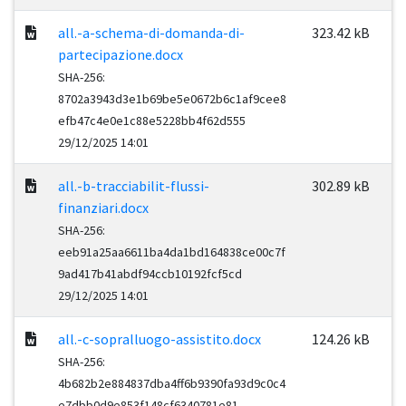
all.-a-schema-di-domanda-di-
323.42 kB
partecipazione.docx
SHA-256:
8702a3943d3e1b69be5e0672b6c1af9cee8
efb47c4e0e1c88e5228bb4f62d555
29/12/2025 14:01
all.-b-tracciabilit-flussi-
302.89 kB
finanziari.docx
SHA-256:
eeb91a25aa6611ba4da1bd164838ce00c7f
9ad417b41abdf94ccb10192fcf5cd
29/12/2025 14:01
all.-c-sopralluogo-assistito.docx
124.26 kB
SHA-256:
4b682b2e884837dba4ff6b9390fa93d9c0c4
e7dbb0d9e853f148cf6340781e81