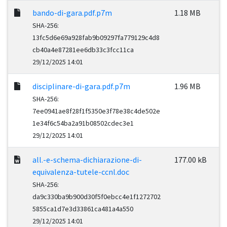
bando-di-gara.pdf.p7m
1.18 MB
SHA-256:
13fc5d6e69a928fab9b09297fa779129c4d8
cb40a4e87281ee6db33c3fcc11ca
29/12/2025 14:01
disciplinare-di-gara.pdf.p7m
1.96 MB
SHA-256:
7ee0941ae8f28f1f5350e3f78e38c4de502e
1e34f6c54ba2a91b08502cdec3e1
29/12/2025 14:01
all.-e-schema-dichiarazione-di-
177.00 kB
equivalenza-tutele-ccnl.doc
SHA-256:
da9c330ba9b900d30f5f0ebcc4e1f1272702
5855ca1d7e3d33861ca481a4a550
29/12/2025 14:01