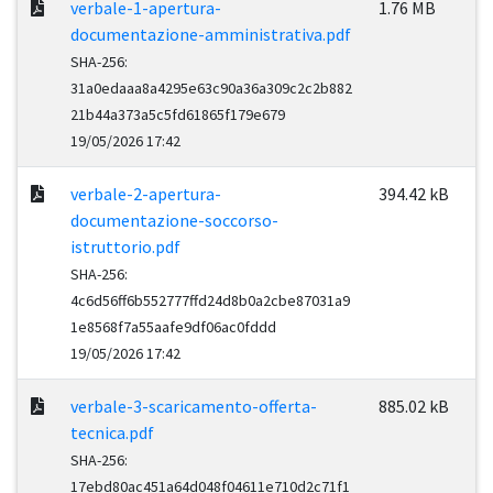
verbale-1-apertura-
1.76 MB
documentazione-amministrativa.pdf
SHA-256:
31a0edaaa8a4295e63c90a36a309c2c2b882
21b44a373a5c5fd61865f179e679
19/05/2026 17:42
verbale-2-apertura-
394.42 kB
documentazione-soccorso-
istruttorio.pdf
SHA-256:
4c6d56ff6b552777ffd24d8b0a2cbe87031a9
1e8568f7a55aafe9df06ac0fddd
19/05/2026 17:42
verbale-3-scaricamento-offerta-
885.02 kB
tecnica.pdf
SHA-256:
17ebd80ac451a64d048f04611e710d2c71f1