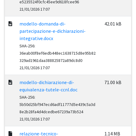
e5235524f0cfc45ee9d618fcee96
21/01/2026 17:07
modello-domanda-di-
42.01 kB
partecipazione-e-dichiarazioni-
integrative.docx
SHA-256:
36eab00f8ef6edb448ec1638715d8e95b82
329ad1961daa388825872a89dc8d0
21/01/2026 17:07
modello-dichiarazione-di-
71.00 kB
equivalenza-tutele-ccnl.doc
SHA-256:
5b50d25bf947ecd6adf11777d5e439c5a3d
8e2b28fa4d4dcedbe67239a73b524
21/01/2026 17:07
relazione-tecnico-
1.14 MB