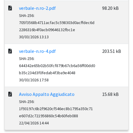
verbale-n.ro-2.pdf
98.20 kB
SHA-256:
705f3568b4711acfac5c598303d0acffdec6d
2286316b4f0acb09646132fbc1e
30/03/2026 13:13
verbale-n.ro-4.pdf
203.51 kB
SHA-256:
644342e65b02b50fcf879b67cb6a56ff00dd0
b35c234d3f0fedab4f3ba9e4048
30/03/2026 17:58
Avviso Appalto Aggiudicato
15.68 kB
SHA-256:
1f93197c6b2f9620cf546ec8b1795a350c71
e607d2c721956860c54b60feb088
22/04/2026 14:44