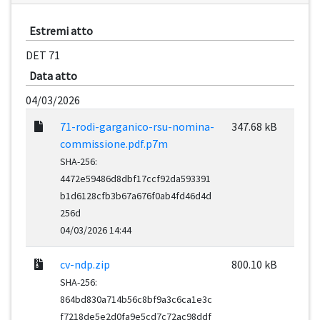
Estremi atto
DET 71
Data atto
04/03/2026
71-rodi-garganico-rsu-nomina-
347.68 kB
commissione.pdf.p7m
SHA-256:
4472e59486d8dbf17ccf92da593391
b1d6128cfb3b67a676f0ab4fd46d4d
256d
04/03/2026 14:44
cv-ndp.zip
800.10 kB
SHA-256:
864bd830a714b56c8bf9a3c6ca1e3c
f7218de5e2d0fa9e5cd7c72ac98ddf