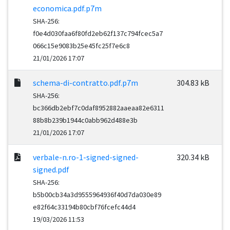
economica.pdf.p7m
SHA-256:
f0e4d030faa6f80fd2eb62f137c794fcec5a7
066c15e9083b25e45fc25f7e6c8
21/01/2026 17:07
schema-di-contratto.pdf.p7m
304.83 kB
SHA-256:
bc366db2ebf7c0daf8952882aaeaa82e6311
88b8b239b1944c0abb962d488e3b
21/01/2026 17:07
verbale-n.ro-1-signed-signed-
320.34 kB
signed.pdf
SHA-256:
b5b00cb34a3d9555964936f40d7da030e89
e82f64c33194b80cbf76fcefc44d4
19/03/2026 11:53