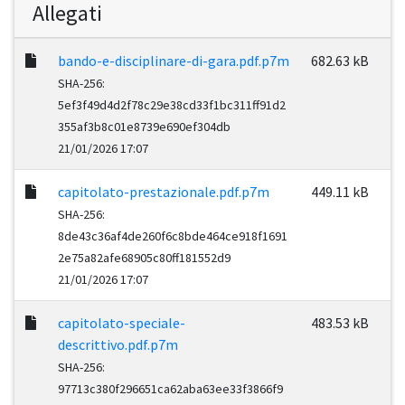
Allegati
bando-e-disciplinare-di-gara.pdf.p7m
682.63 kB
SHA-256:
5ef3f49d4d2f78c29e38cd33f1bc311ff91d2
355af3b8c01e8739e690ef304db
21/01/2026 17:07
capitolato-prestazionale.pdf.p7m
449.11 kB
SHA-256:
8de43c36af4de260f6c8bde464ce918f1691
2e75a82afe68905c80ff181552d9
21/01/2026 17:07
capitolato-speciale-
483.53 kB
descrittivo.pdf.p7m
SHA-256:
97713c380f296651ca62aba63ee33f3866f9