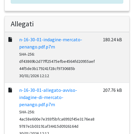
Allegati
n-16-30-01-indagine-mercato-
180.24 kB
penango.pdf.p7m
SHA-256:
df43869b2d77ff25475efbe4564fd20955aef
44f5de3b179241f28cf9730685b
30/01/2026 12:12
n-16-30-01-allegato-avviso-
207.76 kB
indagine-di-mercato-
penango.pdf.p7m
SHA-256:
4ac58e600e7e393f5bfca6992f45e3176ea8
9787e1b03191af34415d0926164d
30/01/2026 12:12