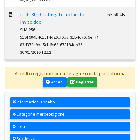
n-16-30-01-allegato-richiesta-
63.50 kB
invito.doc
SHA-256:
5191684b461514d29cf6b5f31b4ca6c6ef74
83d379c9be5cb6c62f678184eb36
30/01/2026 12:12
Accedi o registrati per interagire con la piattaforma
Accedi
Registrati
Informazioni appalto
Categorie merceologiche
Lotti
Scadenze