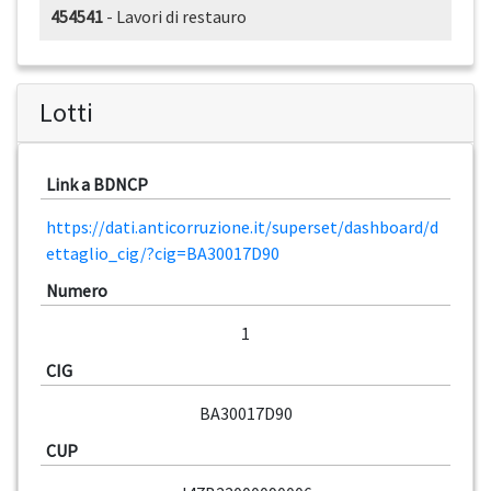
454541
- Lavori di restauro
Lotti
Link a BDNCP
https://dati.anticorruzione.it/superset/dashboard/d
ettaglio_cig/?cig=BA30017D90
Numero
1
CIG
BA30017D90
CUP