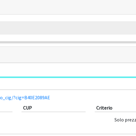
lio_cig/?cig=B40E2089AE
CUP
Criterio
Solo prez