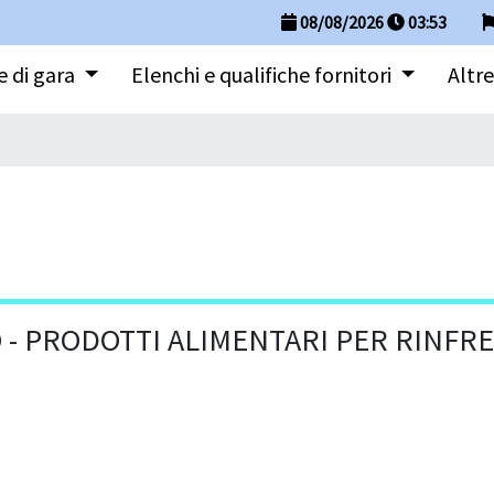
08/08/2026
03
:
53
 di gara
Elenchi e qualifiche fornitori
Altre
- PRODOTTI ALIMENTARI PER RINFR