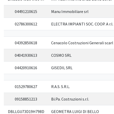
04491210615
Manu Immobiliare srl
02786300612
ELECTRA IMPIANTI SOC. COOP. A r.l.
04392850618
Cenacolo Costruzioni Generali scarl
04041930613
COSMO SRL
04420910616
GISEDIL SRL
01529780627
R.A.S. S.R.L.
09158851213
Bi.Pa. Costruzioni s.r.l.
DBLLGU73D19H798D
GEOMETRA LUIGI DI BELLO