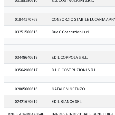
03188180610
E.G. COSTRUZIONI S.R.L.
01844170769
CONSORZIO STABILE LUCANIA APPALT
03251560615
Due C Costruzioni s.r.l.
03448640619
EDIL COPPOLA S.R.L.
03564980617
D.L.C. COSTRUZIONI S.R.L.
02805660616
NATALE VINCENZO
02421670619
EDIL BIANCA SRL
BNELGU49B04A064H
IMPRESA INDIVIDUALE BENE LUIGI