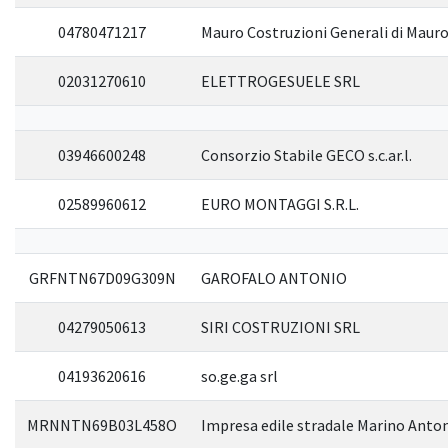
04780471217
Mauro Costruzioni Generali di Mauro
02031270610
ELETTROGESUELE SRL
03946600248
Consorzio Stabile GECO s.c.ar.l.
02589960612
EURO MONTAGGI S.R.L.
GRFNTN67D09G309N
GAROFALO ANTONIO
04279050613
SIRI COSTRUZIONI SRL
04193620616
so.ge.ga srl
MRNNTN69B03L458O
Impresa edile stradale Marino Anto