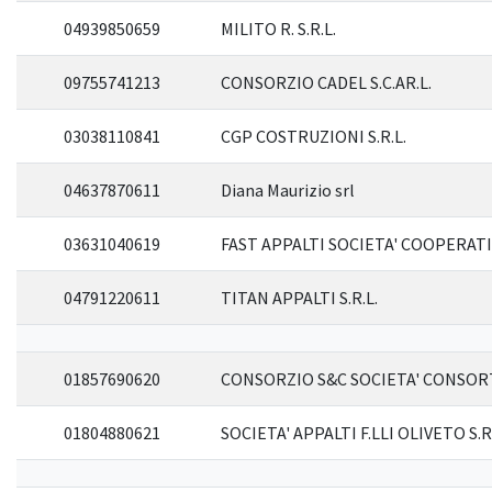
04939850659
MILITO R. S.R.L.
09755741213
CONSORZIO CADEL S.C.AR.L.
03038110841
CGP COSTRUZIONI S.R.L.
04637870611
Diana Maurizio srl
03631040619
FAST APPALTI SOCIETA' COOPERAT
04791220611
TITAN APPALTI S.R.L.
01857690620
CONSORZIO S&C SOCIETA' CONSORT
01804880621
SOCIETA' APPALTI F.LLI OLIVETO S.R.