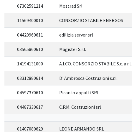
07302591214
Mostrad Srl
11569400010
CONSORZIO STABILE ENERGOS
04420960611
edilizia server srl
03565860610
Magister S.r.l.
14194131000
A.I.CO. CONSORZIO STABILE S.c. a r.l.
03312880614
D' Ambrosca Costruzioni s.r.l.
04597370610
Picanto appalti SRL
04487330617
C.P.M. Costruzioni srl
01407080629
LEONE ARMANDO SRL