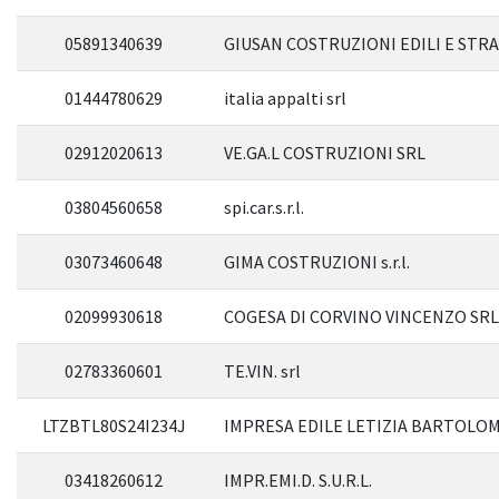
05891340639
GIUSAN COSTRUZIONI EDILI E STRAD
01444780629
italia appalti srl
02912020613
VE.GA.L COSTRUZIONI SRL
03804560658
spi.car.s.r.l.
03073460648
GIMA COSTRUZIONI s.r.l.
02099930618
COGESA DI CORVINO VINCENZO SRL
02783360601
TE.VIN. srl
LTZBTL80S24I234J
IMPRESA EDILE LETIZIA BARTOLO
03418260612
IMPR.EMI.D. S.U.R.L.