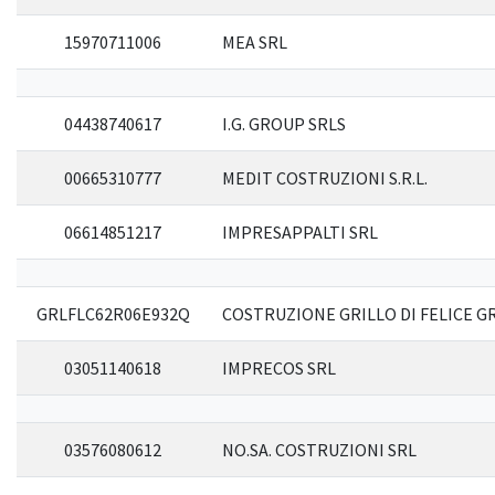
15970711006
MEA SRL
04438740617
I.G. GROUP SRLS
00665310777
MEDIT COSTRUZIONI S.R.L.
06614851217
IMPRESAPPALTI SRL
GRLFLC62R06E932Q
COSTRUZIONE GRILLO DI FELICE G
03051140618
IMPRECOS SRL
03576080612
NO.SA. COSTRUZIONI SRL