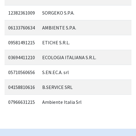
12382361009
SORGEKO S.P.A.
06133760634
AMBIENTE S.P.A.
09581491215
ETICHE S.R.L.
03694411210
ECOLOGIA ITALIANA S.R.L.
05710560656
S.EN.EC.A. srl
04158810616
B.SERVICE SRL
07966631215
Ambiente Italia Srl