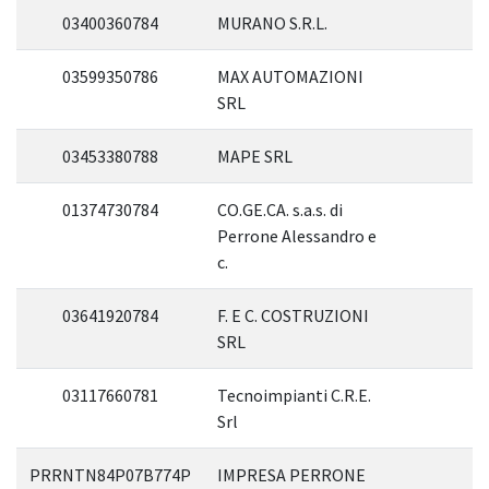
03400360784
MURANO S.R.L.
03599350786
MAX AUTOMAZIONI
SRL
03453380788
MAPE SRL
01374730784
CO.GE.CA. s.a.s. di
Perrone Alessandro e
c.
03641920784
F. E C. COSTRUZIONI
SRL
03117660781
Tecnoimpianti C.R.E.
Srl
PRRNTN84P07B774P
IMPRESA PERRONE