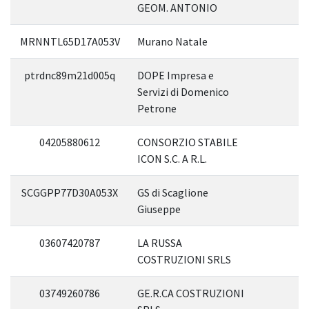
GEOM. ANTONIO
MRNNTL65D17A053V
Murano Natale
ptrdnc89m21d005q
DOPE Impresa e
Servizi di Domenico
Petrone
04205880612
CONSORZIO STABILE
ICON S.C. A R.L.
SCGGPP77D30A053X
GS di Scaglione
Giuseppe
03607420787
LA RUSSA
COSTRUZIONI SRLS
03749260786
GE.R.CA COSTRUZIONI