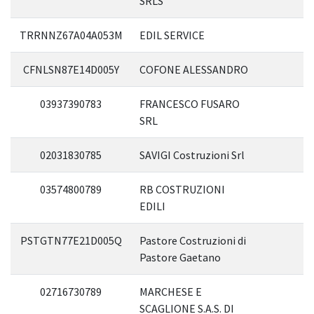
SRLS
TRRNNZ67A04A053M
EDIL SERVICE
CFNLSN87E14D005Y
COFONE ALESSANDRO
03937390783
FRANCESCO FUSARO
SRL
02031830785
SAVIGI Costruzioni Srl
03574800789
RB COSTRUZIONI
EDILI
PSTGTN77E21D005Q
Pastore Costruzioni di
Pastore Gaetano
02716730789
MARCHESE E
SCAGLIONE S.A.S. DI