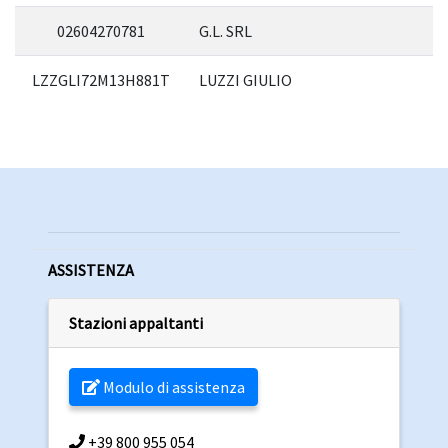
02604270781
G.L. SRL
LZZGLI72M13H881T
LUZZI GIULIO
ASSISTENZA
Stazioni appaltanti
Modulo di assistenza
+39 800 955 054