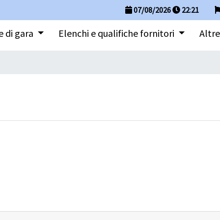
07/08/2026
22
:
21
 di gara
Elenchi e qualifiche fornitori
Altre