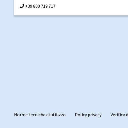
+39 800 719 717
Norme tecniche di utilizzo
Policy privacy
Verifica