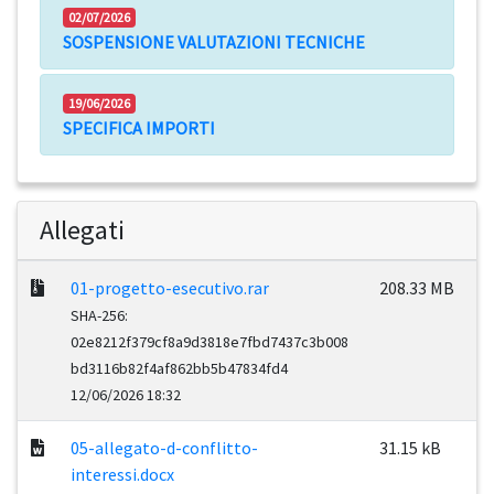
02/07/2026
SOSPENSIONE VALUTAZIONI TECNICHE
19/06/2026
SPECIFICA IMPORTI
Allegati
01-progetto-esecutivo.rar
208.33 MB
SHA-256:
02e8212f379cf8a9d3818e7fbd7437c3b008
bd3116b82f4af862bb5b47834fd4
12/06/2026 18:32
05-allegato-d-conflitto-
31.15 kB
interessi.docx