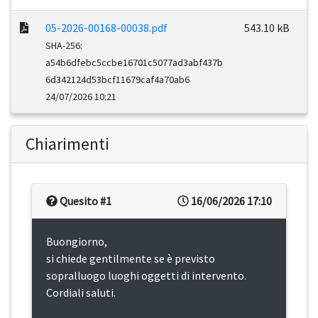
05-2026-00168-00038.pdf
543.10 kB
SHA-256:
a54b6dfebc5ccbe16701c5077ad3abf437b
6d342124d53bcf11679caf4a70ab6
24/07/2026 10:21
Chiarimenti
Quesito #1
16/06/2026 17:10
Buongiorno,
si chiede gentilmente se è previsto
sopralluogo luoghi oggetti di intervento.
Cordiali saluti.