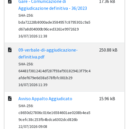
Gare - Comunicazione di
17.36 kB
Aggiudicazione definitiva - 36/2023
SHA-256:
bda72228b8000ade3584957c8795301c9a5
d67a8d04000b96ced3261e9972619
16/07/2026 11:38
09-verbale-di-aggiudicazione-
250.88 kB
definitiva.pdf
SHA-256:
64481f3812414df287f93af931829413f79c4
afdef679e6d38a578fbfc001b29
16/07/2026 11:39
Avviso Appalto Aggiudicato
15.96 kB
SHA-256:
c8650d27806c016e16584601ae0208b4ea5
9cefc38c253fb4bdca6302dcd826b
22/07/2026 09:08