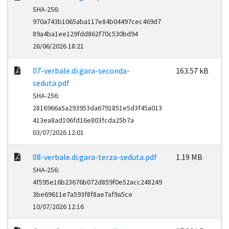
SHA-256:
970a743b1065aba117e84b04497cec469d7
89a4ba1ee129fdd862f70c530bd94
26/06/2026 18:21
07-verbale.di.gara-seconda-
163.57 kB
seduta.pdf
SHA-256:
2816966a5a293953da6791851e5d3f45a013
413ea8ad106fd16e803fcda25b7a
03/07/2026 12:01
08-verbale.di.gara-terza-seduta.pdf
1.19 MB
SHA-256:
4f595e16b23676b072d859f0e52acc248249
3be69611e7a593f8f8ae7af9a5ce
10/07/2026 12:16