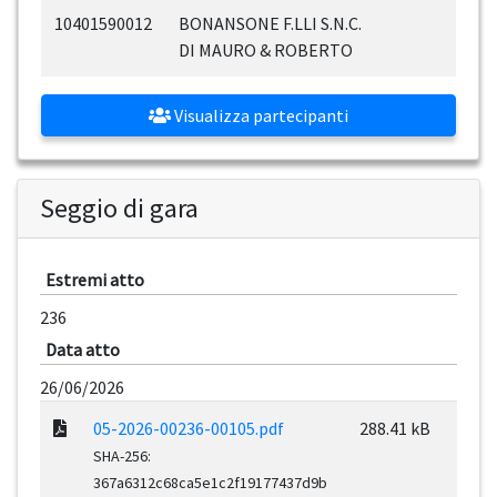
10401590012
BONANSONE F.LLI S.N.C.
DI MAURO & ROBERTO
Visualizza partecipanti
Seggio di gara
Estremi atto
236
Data atto
26/06/2026
05-2026-00236-00105.pdf
288.41 kB
SHA-256:
367a6312c68ca5e1c2f19177437d9b