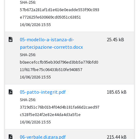
SHA-256:
57b672a281af1d1e616e0eadde553f90c093
e772625fe630669cd05051c63851
16/06/2026 15:55
05-modello-a-istanza-di-
25.45 kB
partecipazione-corretto.docx
SHA-256:
b0aecefccfb95eb30d796ed3bb5a776bfd0
11f617fbe75c06433b510fe940857
16/06/2026 15:55
05-patto-integrit.pdf
185.65 kB
SHA-256:
3719d51c76b01b4f04d4b181fa66d2caed97
c528f5e024f2e82e44da4d3a5f1e
16/06/2026 15:55
06-verbale.di.gara.pdf
215.44 kB