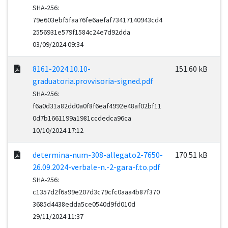
SHA-256:
79e603ebf5faa76fe6aefaf73417140943cd4
2556931e579f1584c24e7d92dda
03/09/2024 09:34
8161-2024.10.10-
151.60 kB
graduatoria.provvisoria-signed.pdf
SHA-256:
f6a0d31a82dd0a0f8f6eaf4992e48af02bf11
0d7b1661199a1981ccdedca96ca
10/10/2024 17:12
determina-num-308-allegato2-7650-
170.51 kB
26.09.2024-verbale-n.-2-gara-f.to.pdf
SHA-256:
c1357d2f6a99e207d3c79cfc0aaa4b87f370
3685d4438edda5ce0540d9fd010d
29/11/2024 11:37