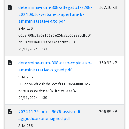
determina-num-308-allegato1-7298-
162.10 kB
2024.09.16-verbale-1-apertura-b-
amministrative-f.to.pdf
SHA-256:
c652f60b1850e131a3e25b5356072a9dfd94
4b592009a411937d42da4f0fc859
29/11/2024 11:37
determina-num-308-atto-copia-uso-
350.93 kB
amministrativo-signed.pdf
SHA-256:
586aab65d0d1bda1cc9f111396b680803e7
6e9aa38351d963cf63f0935185af4
29/11/2024 11:39
2024.11.29-prot.-9676-avviso-di-
206.89 kB
aggiudicaizone-signed.pdf
SHA-256: