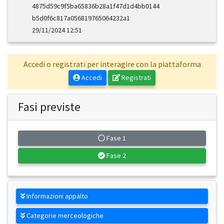
4875d59c9f5ba65836b28a1f47d1d4bb0144
b5d0f6c817a056819765064232a1
29/11/2024 12:51
Accedi o registrati per interagire con la piattaforma
Accedi
Registrati
Fasi previste
Fase 1
Fase 2
Informazioni appalto
Categorie merceologiche