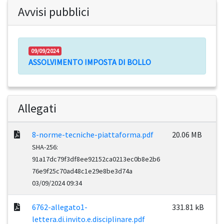
Avvisi pubblici
09/09/2024
ASSOLVIMENTO IMPOSTA DI BOLLO
Allegati
8-norme-tecniche-piattaforma.pdf
20.06 MB
SHA-256:
91a17dc79f3df8ee92152ca0213ec0b8e2b6
76e9f25c70ad48c1e29e8be3d74a
03/09/2024 09:34
6762-allegato1-
331.81 kB
lettera.di.invito.e.disciplinare.pdf